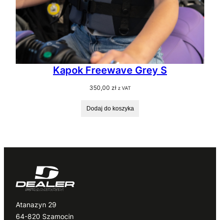
Kapok Freewave Grey S
350,00
zł
z VAT
Dodaj do koszyka
Atanazyn 29
64-820 Szamocin