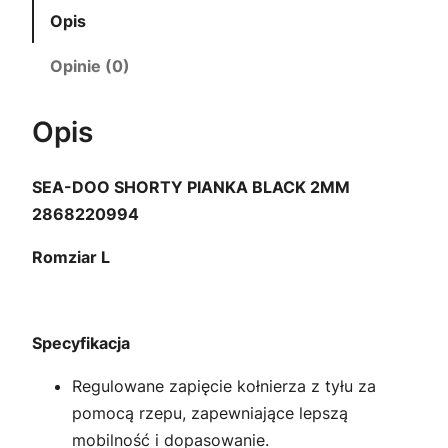
Opis
0
z
Opinie (0)
0
ł
.
Opis
z
SEA-DOO SHORTY PIANKA BLACK 2MM
ł
2868220994
.
Romziar L
Specyfikacja
Regulowane zapięcie kołnierza z tyłu za
pomocą rzepu, zapewniające lepszą
mobilność i dopasowanie.