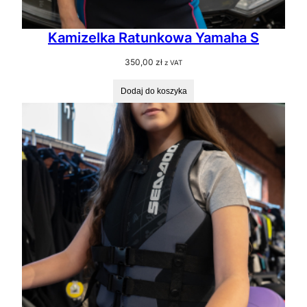
Kamizelka Ratunkowa Yamaha S
350,00
zł
z VAT
Dodaj do koszyka