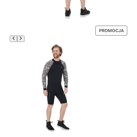
P
PROMOCJA
R
O
D
U
K
T
W
P
R
O
M
O
C
J
I