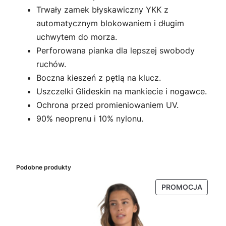
Trwały zamek błyskawiczny YKK z
automatycznym blokowaniem i długim
uchwytem do morza.
Perforowana pianka dla lepszej swobody
ruchów.
Boczna kieszeń z pętlą na klucz.
Uszczelki Glideskin na mankiecie i nogawce.
Ochrona przed promieniowaniem UV.
90% neoprenu i 10% nylonu.
Podobne produkty
PRODU
PROMOCJA
W
PROMO