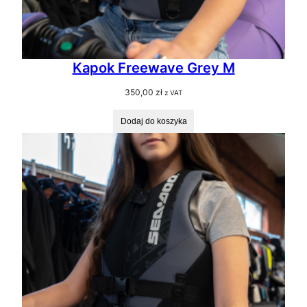
Kapok Freewave Grey M
350,00
zł
z VAT
Dodaj do koszyka