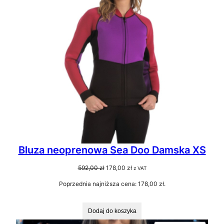
Bluza neoprenowa Sea Doo Damska XS
Pierwotna
Aktualna
592,00
zł
178,00
zł
z VAT
cena
cena
Poprzednia najniższa cena:
178,00
zł
.
wynosiła:
wynosi:
592,00 zł.
178,00 zł.
Dodaj do koszyka