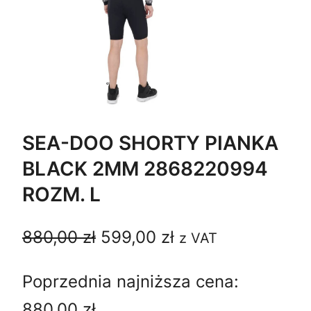
SEA-DOO SHORTY PIANKA
BLACK 2MM 2868220994
ROZM. L
P
A
880,00
zł
599,00
zł
z VAT
i
k
Poprzednia najniższa cena:
e
t
880,00
zł
.