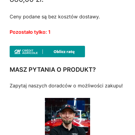
r
u
w
a
Ceny podane są bez kosztów dostawy.
o
l
Pozostało tylko: 1
t
n
n
a
a
c
MASZ PYTANIA O PRODUKT?
c
e
Zapytaj naszych doradców o możliwości zakupu!
e
n
n
a
a
w
w
y