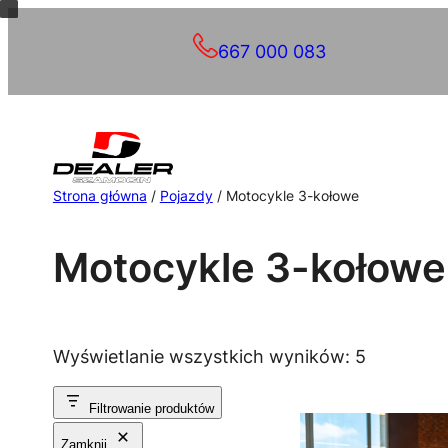
667 000 083
Strona główna
/
Pojazdy
/ Motocykle 3-kołowe
Motocykle 3-kołowe
Posortow
Wyświetlanie wszystkich wyników: 5
według
Filtrowanie produktów
popularno
Zamknij