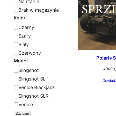
S
Na stanie
g
t
Brak w magazynie
o
a
Kolor
r
t
K
Czarny
i
u
o
Szary
a
s
l
Biały
o
Czerwony
Polaris 
r
Model
49000
M
Slingshot
o
Slingshot SL
Dowiedz
d
Venice Blackjack
e
Slingshot SLR
l
Venice
Zastosuj