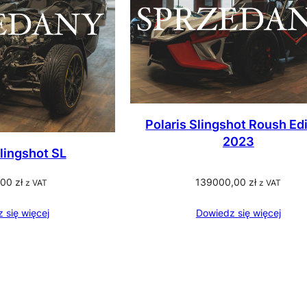
Polaris Slingshot Roush Ed
2023
Slingshot SL
,00
zł
139000,00
zł
z VAT
z VAT
 się więcej
Dowiedz się więcej