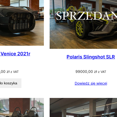
 Venice 2021r
Polaris Slingshot SLR
,00
zł
99000,00
zł
z VAT
z VAT
do koszyka
Dowiedz się więcej