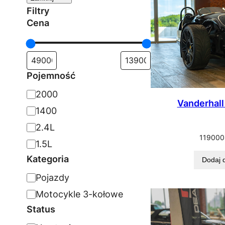
Filtry
Cena
Pojemność
P
2000
Vanderhall
o
1400
j
2.4L
119000
e
1.5L
m
Kategoria
Dodaj 
n
K
Pojazdy
o
a
Motocykle 3-kołowe
ś
t
Status
ć
e