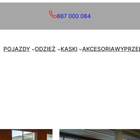
667 000 084
POJAZDY
ODZIEŻ
KASKI
AKCESORIA
WYPRZE
ane
ści