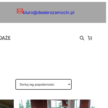
biuro@dealerszamocin.pl
DAŻE