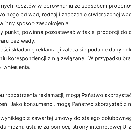
ernych kosztów w porównaniu ze sposobem proponow
olnego od wad, rodzaj i znaczenie stwierdzonej wad
a inny sposób zaspokojenia.
y punkt, powinna pozostawać w takiej proporcji do c
waru bez wady.
reści składanej reklamacji zaleca się podanie danych
iu korespondencji z nią związanej. W przypadku bra
 wniesienia.
bu rozpatrzenia reklamacji, mogą Państwo skorzys
czeń. Jako konsumenci, mogą Państwo skorzystać z n
u wynikłego z zawartej umowy do stałego polubowne
ądu można ustalić za pomocą strony internetowej U