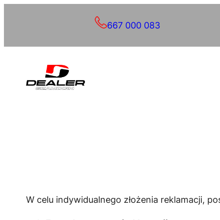
Przejdź
667 000 083
do
treści
W celu indywidualnego złożenia reklamacji, po