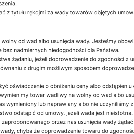
szenia.
ać z tytułu rękojmi za wady towarów objętych umową
wolny od wad albo usunięcia wady. Jesteśmy obowi
 bez nadmiernych niedogodności dla Państwa.
wa żądaniu, jeżeli doprowadzenie do zgodności z
porównaniu z drugim możliwym sposobem doprowadz
yć oświadczenie o obniżeniu ceny albo odstąpieniu 
wymienimy towar wadliwy na wolny od wad albo usu
z nas wymieniony lub naprawiany albo nie uczyniliś
two odstąpić od umowy, jeżeli wada jest nieistotna.
 zaproponowanego przez nas usunięcia wady żądać
a wady, chyba że doprowadzenie towaru do zgodnoś