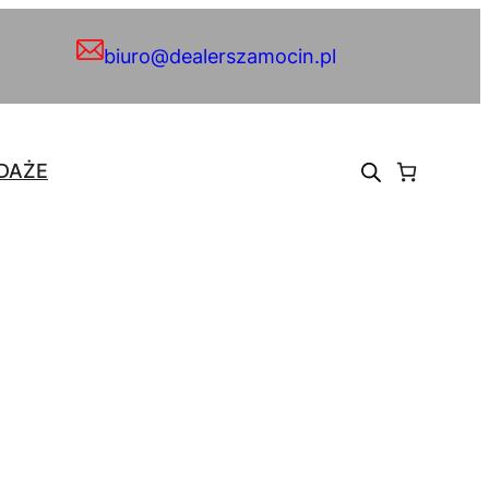
biuro@dealerszamocin.pl
DAŻE