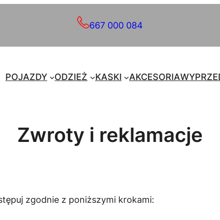
667 000 084
POJAZDY
ODZIEŻ
KASKI
AKCESORIA
WYPRZE
Zwroty i reklamacje
stępuj zgodnie z poniższymi krokami: