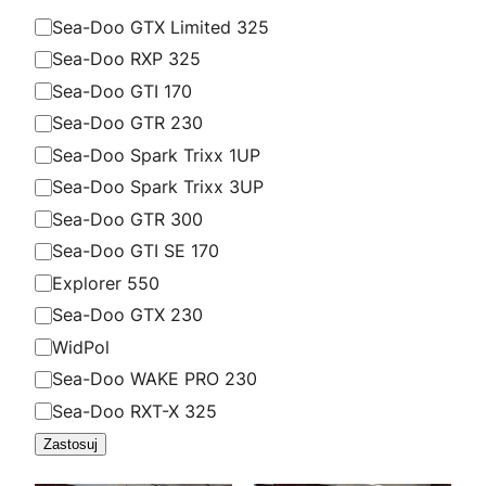
M
Sea-Doo GTX Limited 325
o
Sea-Doo RXP 325
d
Sea-Doo GTI 170
e
Sea-Doo GTR 230
l
Sea-Doo Spark Trixx 1UP
Sea-Doo Spark Trixx 3UP
Sea-Doo GTR 300
Sea-Doo GTI SE 170
Explorer 550
Sea-Doo GTX 230
WidPol
Sea-Doo WAKE PRO 230
Sea-Doo RXT-X 325
Zastosuj