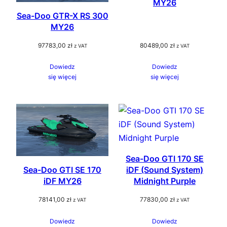
MY26
Sea-Doo GTR-X RS 300
MY26
97783,00
zł
80489,00
zł
z VAT
z VAT
Dowiedz
Dowiedz
się więcej
się więcej
Sea-Doo GTI 170 SE
Sea-Doo GTI SE 170
iDF (Sound System)
iDF MY26
Midnight Purple
78141,00
zł
77830,00
zł
z VAT
z VAT
Dowiedz
Dowiedz