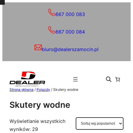
667 000 083
667 000 084
biuro@dealerszamocin.pl
Strona główna
/
Pojazdy
/ Skutery wodne
Skutery wodne
Wyświetlanie wszystkich
Posortowane
wyników: 29