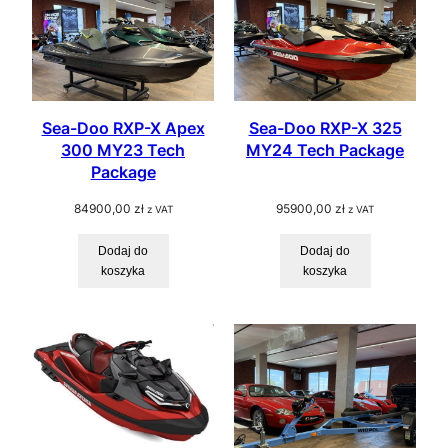
Sea-Doo RXP-X Apex
Sea-Doo RXP-X 325
300 MY23 Tech
MY24 Tech Package
Package
84900,00
zł
95900,00
zł
z VAT
z VAT
Dodaj do
Dodaj do
koszyka
koszyka