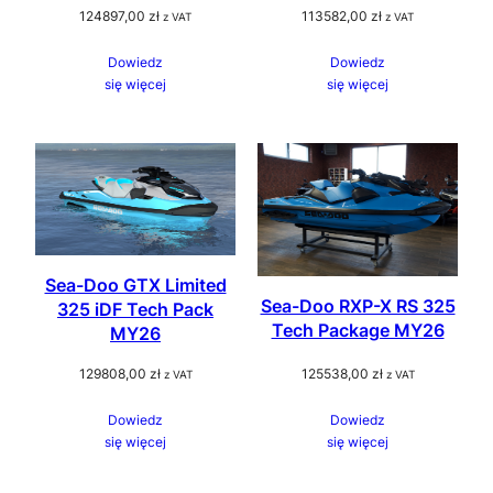
124897,00
zł
113582,00
zł
z VAT
z VAT
Dowiedz
Dowiedz
się więcej
się więcej
Sea-Doo GTX Limited
Sea-Doo RXP-X RS 325
325 iDF Tech Pack
Tech Package MY26
MY26
129808,00
zł
125538,00
zł
z VAT
z VAT
Dowiedz
Dowiedz
się więcej
się więcej