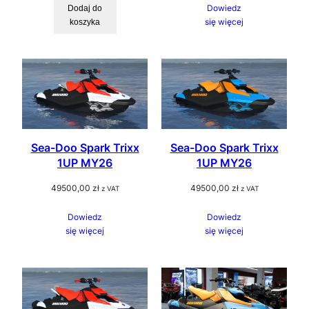
Dowiedz
Dodaj do
się więcej
koszyka
Sea-Doo Spark Trixx
Sea-Doo Spark Trixx
1UP MY26
1UP MY26
49500,00
zł
49500,00
zł
z VAT
z VAT
Dowiedz
Dowiedz
się więcej
się więcej