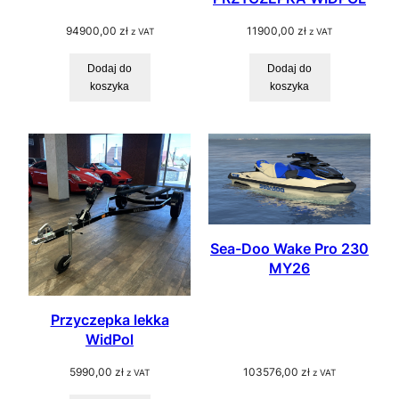
94900,00
zł
11900,00
zł
z VAT
z VAT
Dodaj do
Dodaj do
koszyka
koszyka
Sea-Doo Wake Pro 230
MY26
Przyczepka lekka
WidPol
5990,00
zł
103576,00
zł
z VAT
z VAT