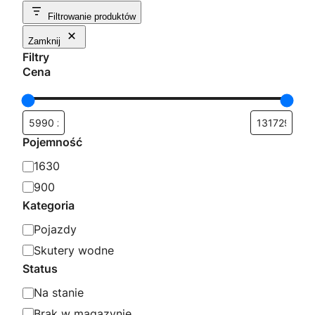
według
Filtrowanie produktów
popularności
Zamknij
Filtry
Cena
Pojemność
P
1630
o
900
j
Kategoria
e
K
Pojazdy
m
a
Skutery wodne
n
t
Status
o
e
S
Na stanie
ś
g
t
Brak w magazynie