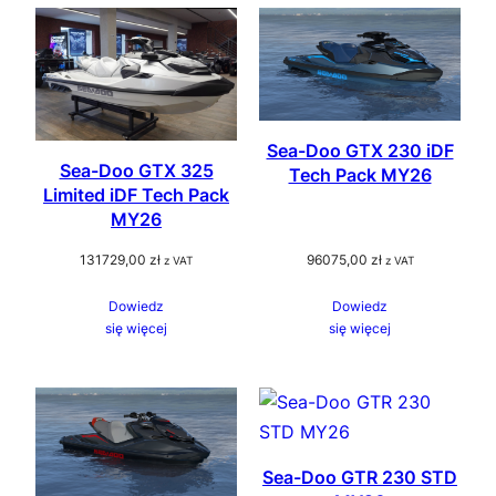
Sea-Doo GTX 230 iDF
Sea-Doo GTX 325
Tech Pack MY26
Limited iDF Tech Pack
MY26
131729,00
zł
96075,00
zł
z VAT
z VAT
Dowiedz
Dowiedz
się więcej
się więcej
Sea-Doo GTR 230 STD