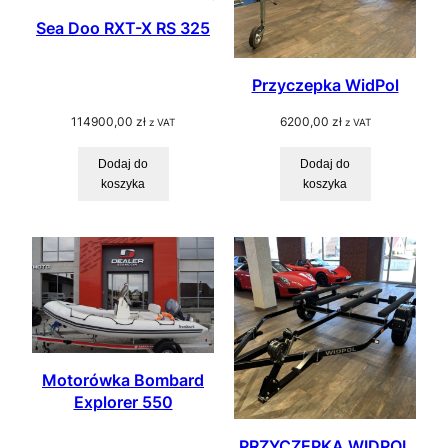
Sea Doo RXT-X RS 325
Przyczepka WidPol
114900,00
zł
6200,00
zł
z VAT
z VAT
Dodaj do
Dodaj do
koszyka
koszyka
Motorówka Bombard
Explorer 550
PRZYCZEPKA WIDPOL