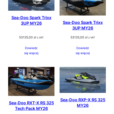
Sea-Doo Spark Trixx
Sea-Doo Spark Trixx
3UP MY26
3UP MY26
53125,00
zł
53125,00
zł
z VAT
z VAT
Dowiedz
Dowiedz
się więcej
się więcej
Sea-Doo RXP-X RS 325
Sea-Doo RXT-X RS 325
MY26
Tech Pack MY26