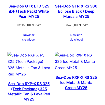
Sea-Doo GTX LTD 325
Sea-Doo GTR-X RS 300
iDF (Tech Pack) White
Eclipse Black / Deep
Pearl MY25
Marsala MY25
131150,00
zł
98470,00
zł
z VAT
z VAT
Dowiedz
Dowiedz
się więcej
się więcej
Sea-Doo RXP-X RS 325
Ice Metal & Manta
Sea-Doo RXP-X RS 325
Green MY25
(Tech Package) 325
Metallic Tan & Lava Red
MY25