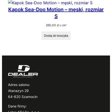
Kapok Sea-Doo Motion – męski, rozmiar
S
260,00
zł
z VAT
Dodaj do koszyka
Adres salonu:
Atanazyn 29
64-820 Szamocin
Dane firmy: