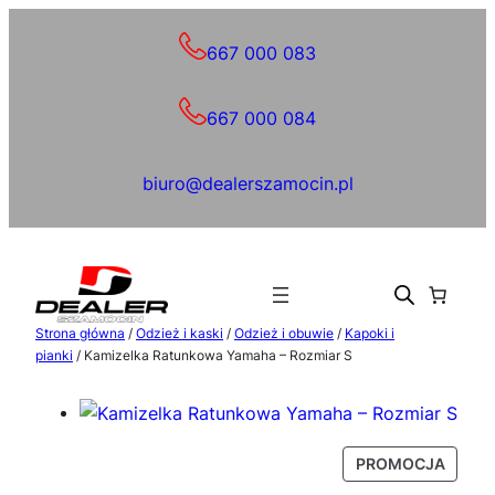
Przejdź
do
667 000 083
treści
667 000 084
biuro@dealerszamocin.pl
Strona główna
/
Odzież i kaski
/
Odzież i obuwie
/
Kapoki i
pianki
/ Kamizelka Ratunkowa Yamaha – Rozmiar S
P
PROMOCJA
R