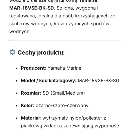
wodzie z kamizelką ratunkową
Yamaha
.
MAR‑18VSE‑BK‑SD
. Solidna, wygodna i
regulowana, idealna dla osób korzystających ze
skuterów wodnych, łodzi czy innych sportów
wodnych.
Cechy produktu:
Producent:
Yamaha Marine
Model / kod katalogowy:
MAR‑18VSE‑BK‑SD
Rozmiar:
SD (Small/Medium)
Kolor:
czarno-szaro-czerwony
Materiał:
wytrzymały nylon/poliester z
piankową wkładką zapewniającą wyporność