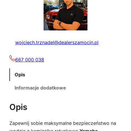
a
5
:
0
5
,
wojciech.trznadel@dealerszamocin.pl
8
0
5
0
667 000 038
,
Opis
0
z
Informacje dodatkowe
0
ł
.
Opis
z
Zapewnij sobie maksymalne bezpieczeństwo na
ł