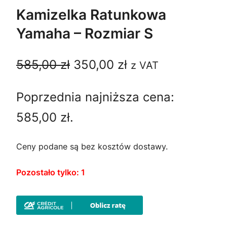
O
Kamizelka Ratunkowa
D
Yamaha – Rozmiar S
U
K
T
P
A
585,00
zł
350,00
zł
z VAT
W
P
i
k
R
Poprzednia najniższa cena:
e
t
O
M
585,00
zł
.
r
u
O
C
w
a
Ceny podane są bez kosztów dostawy.
J
I
o
l
Pozostało tylko: 1
t
n
n
a
a
c