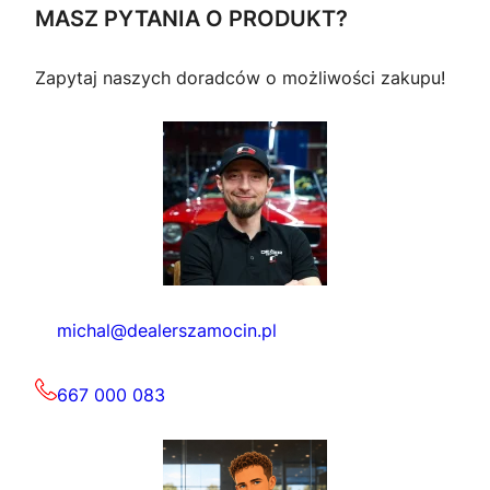
MASZ PYTANIA O PRODUKT?
c
e
Zapytaj naszych doradców o możliwości zakupu!
e
n
n
a
a
w
w
y
y
n
n
o
michal@dealerszamocin.pl
o
s
s
i
667 000 083
i
:
ł
3