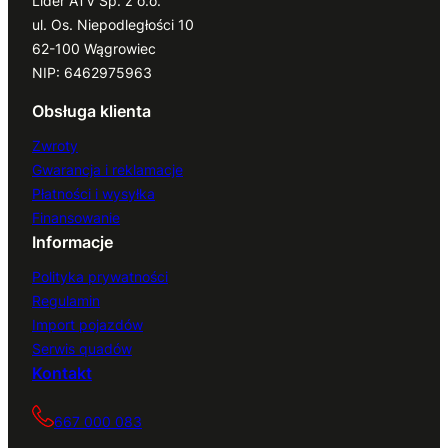
Lider ATV Sp. z o.o.
ul. Os. Niepodległości 10
62-100 Wągrowiec
NIP: 6462975963
Obsługa klienta
Zwroty
Gwarancja i reklamacje
Płatności i wysyłka
Finansowanie
Informacje
Polityka prywatności
Regulamin
Import pojazdów
Serwis quadów
Kontakt
667 000 083