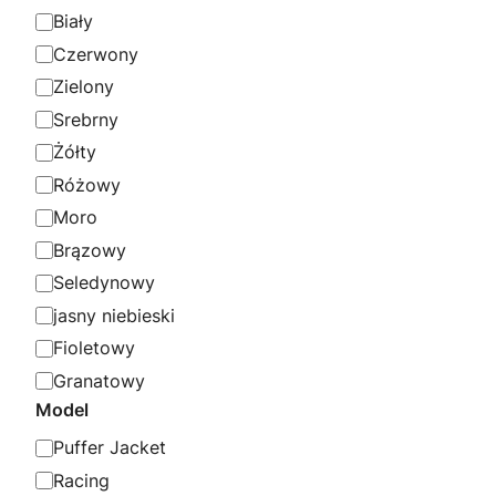
o
Biały
r
Czerwony
Zielony
Srebrny
Żółty
Różowy
Moro
Brązowy
Seledynowy
jasny niebieski
Fioletowy
Granatowy
Model
M
Puffer Jacket
o
Racing