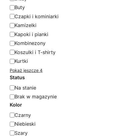
a
Buty
Czapki i kominiarki
Kamizelki
Kapoki i pianki
Kombinezony
Koszulki i T-shirty
Kurtki
Pokaż jeszcze 4
Status
S
Na stanie
t
Brak w magazynie
a
Kolor
t
K
Czarny
u
o
Niebieski
s
l
Szary