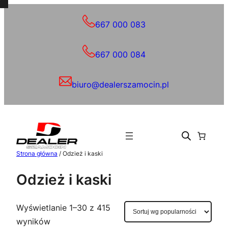
667 000 083
667 000 084
biuro@dealerszamocin.pl
Strona główna
/ Odzież i kaski
Odzież i kaski
Wyświetlanie 1–30 z 415
Posortowane
wyników