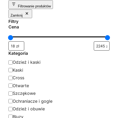
według
Filtrowanie produktów
popularności
Zamknij
Filtry
Cena
Kategoria
K
Odzież i kaski
a
Kaski
t
Cross
e
Otwarte
g
Szczękowe
o
Ochraniacze i gogle
r
Odzież i obuwie
i
Bluzy