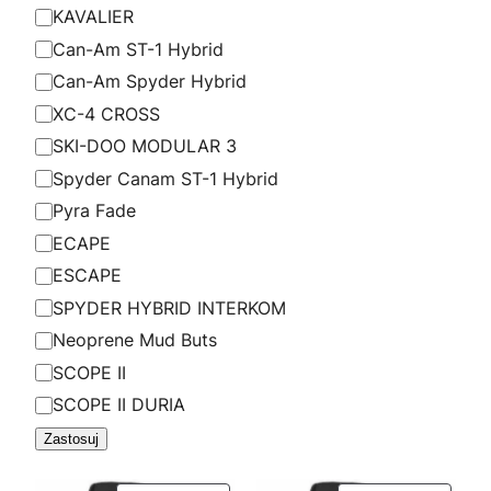
d
KAVALIER
e
Can-Am ST-1 Hybrid
l
Can-Am Spyder Hybrid
XC-4 CROSS
SKI-DOO MODULAR 3
Spyder Canam ST-1 Hybrid
Pyra Fade
ECAPE
ESCAPE
SPYDER HYBRID INTERKOM
Neoprene Mud Buts
SCOPE II
SCOPE II DURIA
Zastosuj