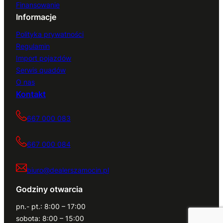
Finansowanie
0
z
,
Informacje
0
ł
0
z
.
0
ł
Polityka prywatności
z
.
Regulamin
ł
z
.
ł
Import pojazdów
.
Serwis quadów
O nas
Kontakt
667 000 083
667 000 084
biuro@dealerszamocin.pl
Godziny otwarcia
pn.- pt.: 8:00 – 17:00
sobota: 8:00 – 15:00