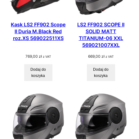
Kask LS2 FF902 Scope
LS2 FF902 SCOPE II
II Duria M.Black Red
SOLID MATT
roz.XS 569022511XS
TITANIUM-06 XXL
569021007XXL
769,00
zł
669,00
zł
z VAT
z VAT
Dodaj do
Dodaj do
koszyka
koszyka