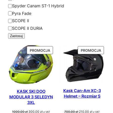
Spyder Canam ST-1 Hybrid
Pyra Fade
SCOPE II
SCOPE II DURIA
Zastosuj
P
P
PROMOCJA
PROMOCJA
R
R
O
O
D
D
U
U
K
K
T
T
Kask Can‑Am XC‑3
W
W
KASK SKI DOO
Helmet – Rozmiar S
P
P
MODULAR 3 SELEDYN
3XL
R
R
O
O
P
A
P
A
1000,00
zł
300,00
zł
700,00
zł
210,00
zł
z VAT
z VAT