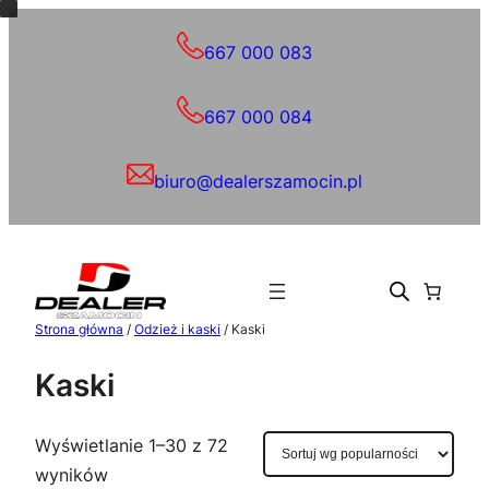
667 000 083
667 000 084
biuro@dealerszamocin.pl
Strona główna
/
Odzież i kaski
/ Kaski
Kaski
Wyświetlanie 1–30 z 72
Posortowane
wyników