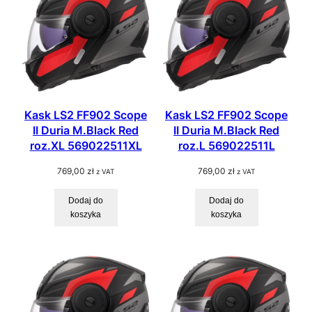
Kask LS2 FF902 Scope
Kask LS2 FF902 Scope
II Duria M.Black Red
II Duria M.Black Red
roz.XL 569022511XL
roz.L 569022511L
769,00
zł
769,00
zł
z VAT
z VAT
Dodaj do
Dodaj do
koszyka
koszyka