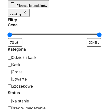
według
Filtrowanie produktów
popularności
Zamknij
Filtry
Cena
Kategoria
K
Odzież i kaski
a
Kaski
t
Cross
e
Otwarte
g
Szczękowe
o
Status
r
S
Na stanie
i
t
Brak w magazynie