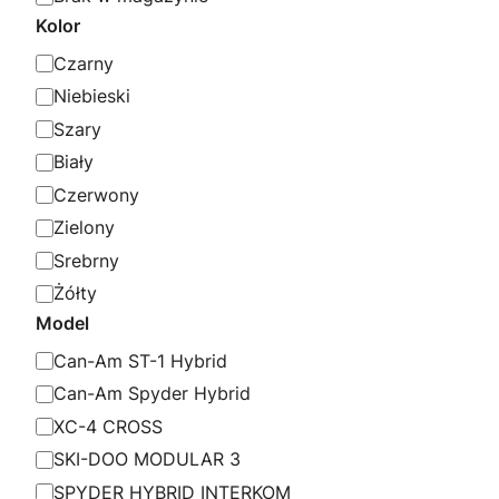
a
a
Kolor
t
K
Czarny
u
o
Niebieski
s
l
Szary
o
Biały
r
Czerwony
Zielony
Srebrny
Żółty
Model
M
Can-Am ST-1 Hybrid
o
Can-Am Spyder Hybrid
d
XC-4 CROSS
e
SKI-DOO MODULAR 3
l
SPYDER HYBRID INTERKOM