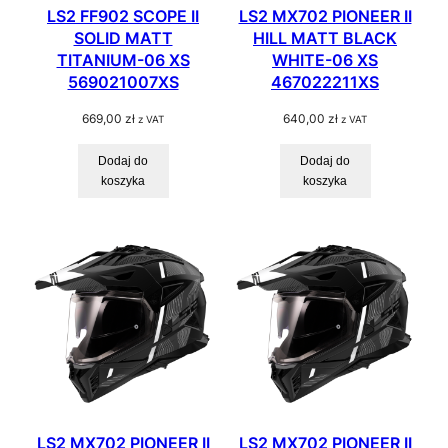
LS2 FF902 SCOPE II
LS2 MX702 PIONEER II
SOLID MATT
HILL MATT BLACK
TITANIUM-06 XS
WHITE-06 XS
569021007XS
467022211XS
669,00
zł
640,00
zł
z VAT
z VAT
Dodaj do
Dodaj do
koszyka
koszyka
LS2 MX702 PIONEER II
LS2 MX702 PIONEER II