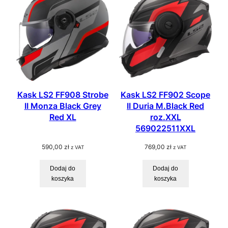
0
.
z
ł
.
Kask LS2 FF908 Strobe
Kask LS2 FF902 Scope
II Monza Black Grey
II Duria M.Black Red
Red XL
roz.XXL
569022511XXL
590,00
zł
769,00
zł
z VAT
z VAT
Dodaj do
Dodaj do
koszyka
koszyka