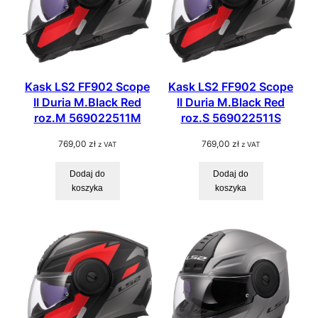
Kask LS2 FF902 Scope
Kask LS2 FF902 Scope
II Duria M.Black Red
II Duria M.Black Red
roz.M 569022511M
roz.S 569022511S
769,00
zł
769,00
zł
z VAT
z VAT
Dodaj do
Dodaj do
koszyka
koszyka