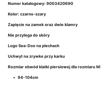
Numer katalogowy: 9003420690
o
z
Kolor: czarno-szary
.
Zapięcie na zamek oraz dwie klamry
M
9
Nie przylega do skóry
0
0
Logo Sea-Doo na plechach
3
Uchwyt na zrywke przy karku
4
2
Rozmiar obwód klatki piersiowej dla rozmiaru M:
0
94-104cm
6
9
0