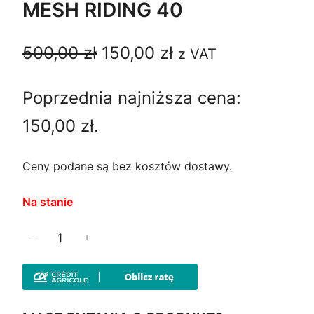
MESH RIDING 40
P
A
500,00
zł
150,00
zł
z VAT
i
k
Poprzednia najniższa cena:
e
t
150,00
zł
.
r
u
w
a
Ceny podane są bez kosztów dostawy.
o
l
Na stanie
t
n
i
−
+
n
a
l
o
a
c
ś
c
e
ć