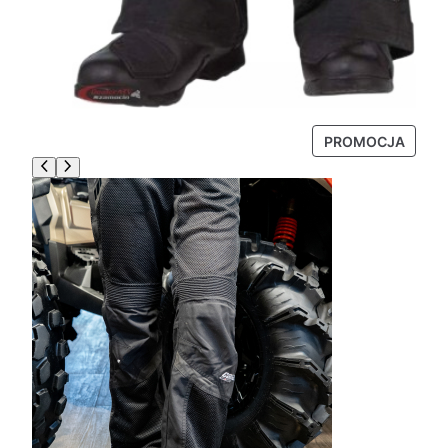
P
PROMOCJA
R
O
D
U
K
T
W
P
R
O
M
O
C