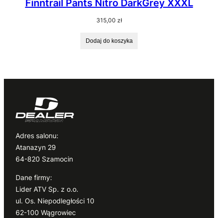
Finntrail Pants Nitro DarkGrey XXXL
315,00
zł
Dodaj do koszyka
Adres salonu:
Atanazyn 29
64-820 Szamocin
Dane firmy:
Lider ATV Sp. z o.o.
ul. Os. Niepodległości 10
62-100 Wągrowiec