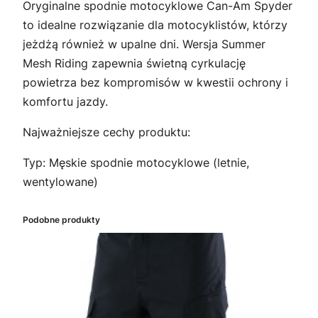
Oryginalne spodnie motocyklowe Can-Am Spyder
T
to idealne rozwiązanie dla motocyklistów, którzy
N
jeżdżą również w upalne dni. Wersja Summer
I
Mesh Riding zapewnia świetną cyrkulację
E
powietrza bez kompromisów w kwestii ochrony i
M
komfortu jazdy.
E
S
Najważniejsze cechy produktu:
H
R
Typ: Męskie spodnie motocyklowe (letnie,
I
wentylowane)
D
I
Podobne produkty
N
G
4
0