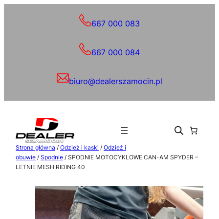
Przejdź
do
667 000 083
treści
667 000 084
biuro@dealerszamocin.pl
Strona główna
/
Odzież i kaski
/
Odzież i
obuwie
/
Spodnie
/ SPODNIE MOTOCYKLOWE CAN-AM SPYDER –
LETNIE MESH RIDING 40