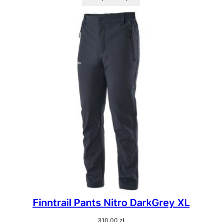
Finntrail Pants Nitro DarkGrey XL
310,00
zł