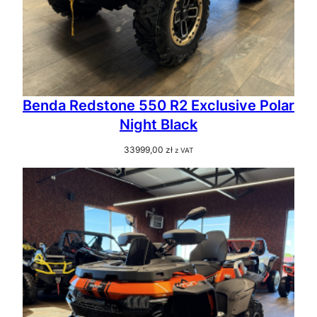
Benda Redstone 550 R2 Exclusive Polar
Night Black
33999,00
zł
z VAT