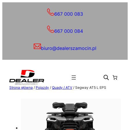
Przejdź
do
667 000 083
treści
667 000 084
biuro@dealerszamocin.pl
Strona główna
/
Pojazdy
/
Quady / ATV
/ Segway AT5 L EPS