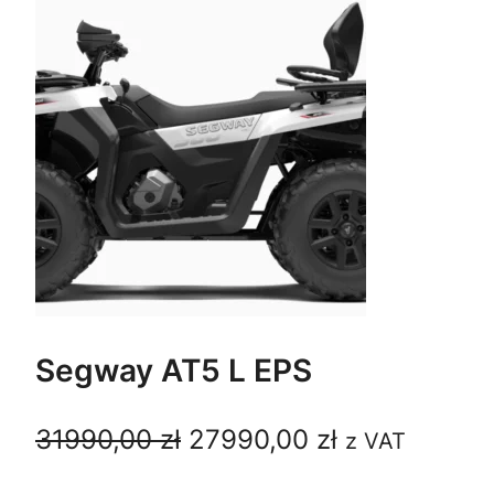
Segway AT5 L EPS
P
A
31990,00
zł
27990,00
zł
z VAT
i
k