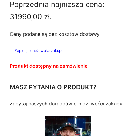
Poprzednia najniższa cena:
e
t
31990,00
zł
.
r
u
w
a
Ceny podane są bez kosztów dostawy.
o
l
Zapytaj o możliwość zakupu!
t
n
Produkt dostępny na zamówienie
n
a
a
c
MASZ PYTANIA O PRODUKT?
c
e
Zapytaj naszych doradców o możliwości zakupu!
e
n
n
a
a
w