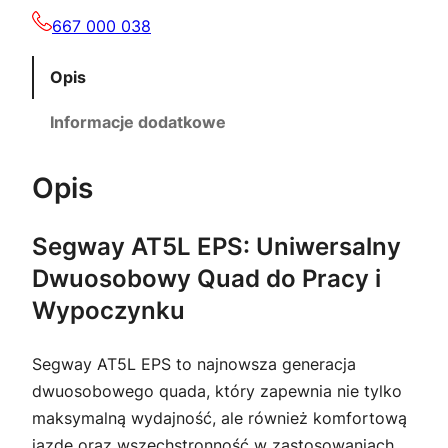
9
,
667 000 038
9
0
Opis
0
0
Informacje dodatkowe
,
0
z
Opis
0
ł
Segway AT5L EPS: Uniwersalny
.
Dwuosobowy Quad do Pracy i
z
Wypoczynku
ł
Segway AT5L EPS to najnowsza generacja
.
dwuosobowego quada, który zapewnia nie tylko
maksymalną wydajność, ale również komfortową
jazdę oraz wszechstronność w zastosowaniach