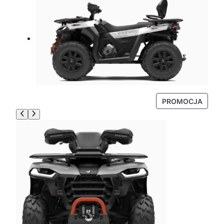
P
PROMOCJA
R
O
D
U
K
T
W
P
R
O