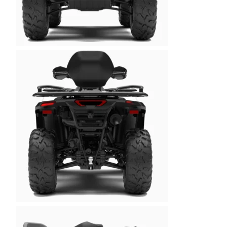
M
O
C
J
I