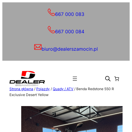
Przejdź
do
667 000 083
treści
667 000 084
biuro@dealerszamocin.pl
Strona główna
/
Pojazdy
/
Quady / ATV
/ Benda Redstone 550 R
Exclusive Desert Yellow