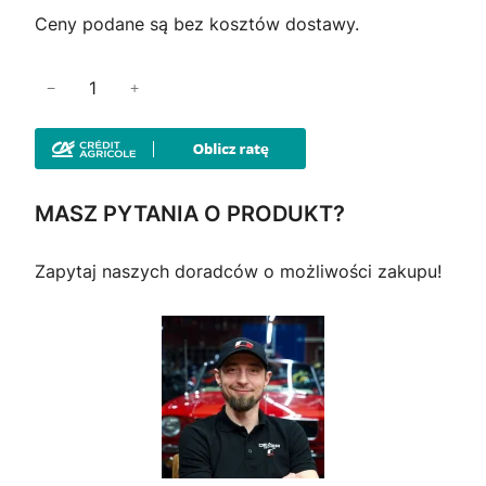
Ceny podane są bez kosztów dostawy.
i
−
+
l
o
ś
ć
MASZ PYTANIA O PRODUKT?
B
e
Zapytaj naszych doradców o możliwości zakupu!
n
d
a
R
e
d
s