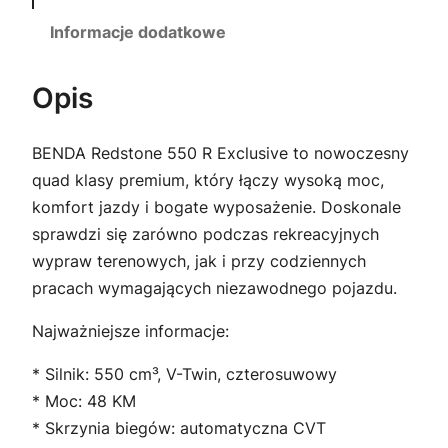
D
Informacje dodatkowe
e
s
Opis
e
r
t
BENDA Redstone 550 R Exclusive to nowoczesny
Y
quad klasy premium, który łączy wysoką moc,
e
komfort jazdy i bogate wyposażenie. Doskonale
l
sprawdzi się zarówno podczas rekreacyjnych
l
wypraw terenowych, jak i przy codziennych
o
pracach wymagających niezawodnego pojazdu.
w
Najważniejsze informacje:
* Silnik: 550 cm³, V-Twin, czterosuwowy
* Moc: 48 KM
* Skrzynia biegów: automatyczna CVT