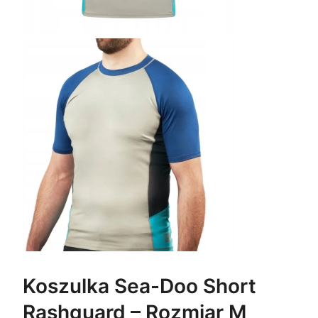
C
J
I
Koszulka Sea-Doo Short
Rashguard – Rozmiar M