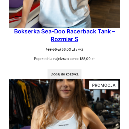
Bokserka Sea-Doo Racerback Tank –
Rozmiar S
Pierwotna
Aktualna
188,00
zł
56,00
zł
z VAT
cena
cena
Poprzednia najniższa cena:
188,00
zł
.
wynosiła:
wynosi:
188,00 zł.
56,00 zł.
Dodaj do koszyka
PRODU
PROMOCJA
W
PROMO