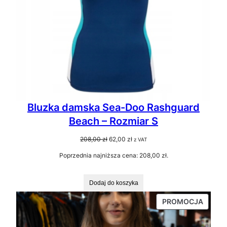
Bluzka damska Sea-Doo Rashguard
Beach – Rozmiar S
Pierwotna
Aktualna
208,00
zł
62,00
zł
z VAT
cena
cena
Poprzednia najniższa cena:
208,00
zł
.
wynosiła:
wynosi:
208,00 zł.
62,00 zł.
Dodaj do koszyka
PRODU
PROMOCJA
W
PROMO