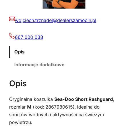
2
0
wojciech.trznadel@dealerszamocin.pl
1
0
5
667 000 038
,
z
Opis
0
ł
Informacje dodatkowe
0
.
Opis
z
Oryginalna koszulka
Sea-Doo Short Rashguard
,
ł
rozmiar
M
(kod: 2867980615), idealna do
.
sportów wodnych i aktywności na świeżym
powietrzu.