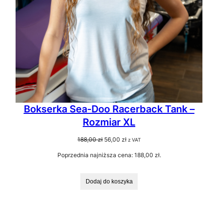
Bokserka Sea-Doo Racerback Tank –
Rozmiar XL
Pierwotna
Aktualna
188,00
zł
56,00
zł
z VAT
cena
cena
Poprzednia najniższa cena:
188,00
zł
.
wynosiła:
wynosi:
188,00 zł.
56,00 zł.
Dodaj do koszyka