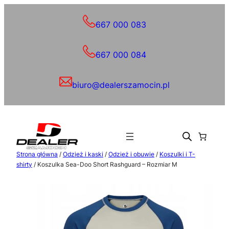
Przejdź
do
667 000 083
treści
667 000 084
biuro@dealerszamocin.pl
Strona główna
/
Odzież i kaski
/
Odzież i obuwie
/
Koszulki i T-
shirty
/ Koszulka Sea-Doo Short Rashguard – Rozmiar M