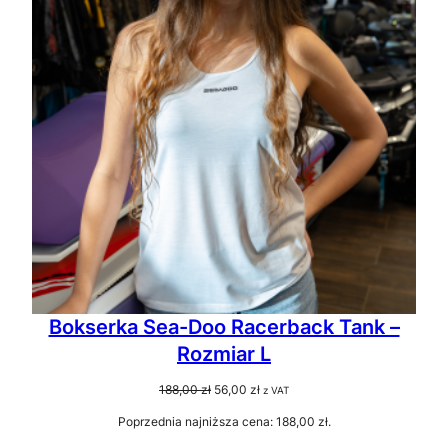
Bokserka Sea-Doo Racerback Tank –
Rozmiar L
Pierwotna
Aktualna
188,00
zł
56,00
zł
z VAT
cena
cena
Poprzednia najniższa cena:
188,00
zł
.
wynosiła:
wynosi: