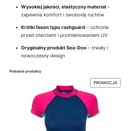
Wysokiej jakości, elastyczny materiał
–
zapewnia komfort i swobodę ruchów
Krótki fason typu rashguard
– ochrona
przed otarciami i promieniowaniem UV
Oryginalny produkt Sea-Doo
– trwały i
nowoczesny design
Podobne produkty
PRODU
PROMOCJA
W
PROMO