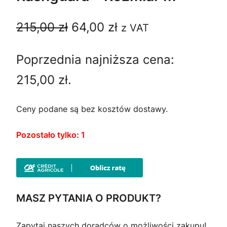
P
A
215,00
zł
64,00
zł
z VAT
i
k
Poprzednia najniższa cena:
e
t
215,00
zł
.
r
u
w
a
Ceny podane są bez kosztów dostawy.
o
l
Pozostało tylko: 1
t
n
n
a
a
c
MASZ PYTANIA O PRODUKT?
c
e
Zapytaj naszych doradców o możliwości zakupu!