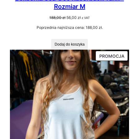
Rozmiar M
Pierwotna
Aktualna
188,00
zł
56,00
zł
z VAT
cena
cena
Poprzednia najniższa cena:
188,00
zł
.
wynosiła:
wynosi:
188,00 zł.
56,00 zł.
Dodaj do koszyka
PRODU
PROMOCJA
W
PROMO