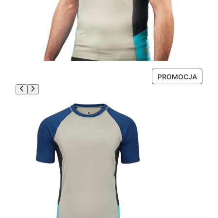
P
PROMOCJA
R
O
D
U
K
T
W
P
R
O
M
O