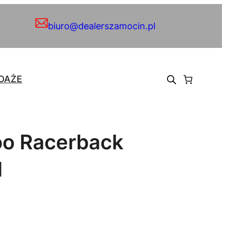
biuro@dealerszamocin.pl
DAŻE
oo Racerback
M