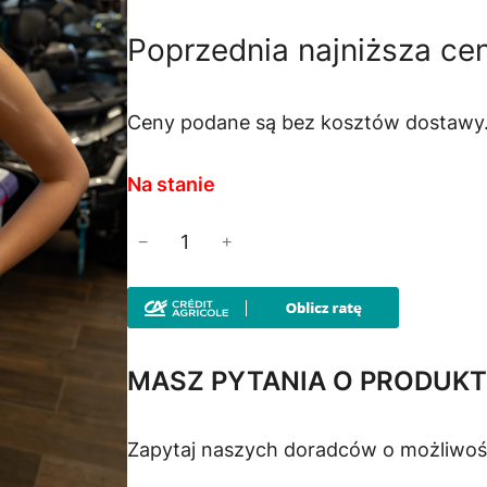
i
k
Poprzednia najniższa ce
e
t
r
u
Ceny podane są bez kosztów dostawy
w
a
Na stanie
o
l
i
−
+
l
t
n
o
n
a
ś
ć
a
c
MASZ PYTANIA O PRODUKT
B
c
e
o
Zapytaj naszych doradców o możliwoś
k
e
n