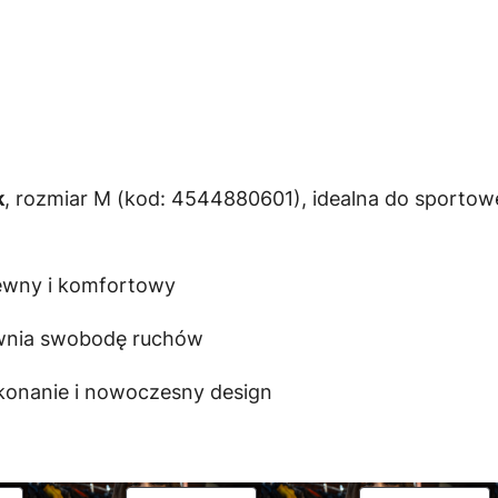
k
, rozmiar M (kod: 4544880601), idealna do sportow
iewny i komfortowy
wnia swobodę ruchów
konanie i nowoczesny design