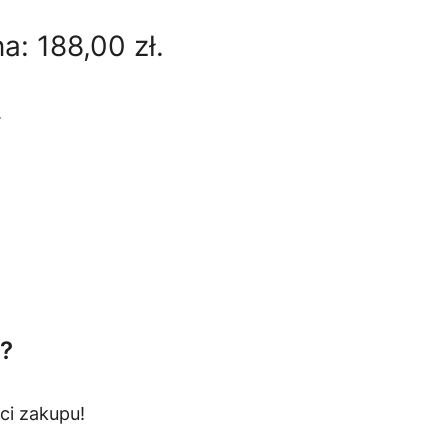
na:
188,00
zł
.
.
?
ci zakupu!