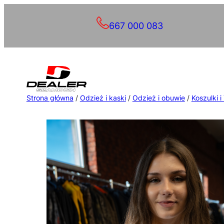
Przejdź
667 000 083
do
treści
Strona główna
/
Odzież i kaski
/
Odzież i obuwie
/
Koszulki i