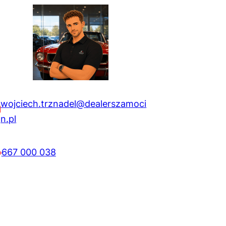
wojciech.trznadel@dealerszamoci
n.pl
667 000 038