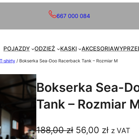
667 000 084
POJAZDY
ODZIEŻ
KASKI
AKCESORIA
WYPRZE
 T-shirty
/ Bokserka Sea-Doo Racerback Tank – Rozmiar M
Bokserka Sea-D
Tank – Rozmiar 
P
A
188,00
zł
56,00
zł
z VAT