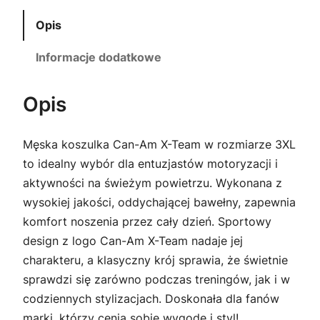
n
a
9
Opis
-
:
,
A
Informacje dodatkowe
7
0
m
X
Opis
0
0
-
,
T
Męska koszulka Can-Am X-Team w rozmiarze 3XL
e
0
z
to idealny wybór dla entuzjastów motoryzacji i
a
aktywności na świeżym powietrzu. Wykonana z
0
ł
m
wysokiej jakości, oddychającej bawełny, zapewnia
.
komfort noszenia przez cały dzień. Sportowy
design z logo Can-Am X-Team nadaje jej
z
charakteru, a klasyczny krój sprawia, że świetnie
ł
sprawdzi się zarówno podczas treningów, jak i w
codziennych stylizacjach. Doskonała dla fanów
.
marki, którzy cenią sobie wygodę i styl!