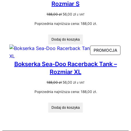
Rozmiar S
PROMO
Pierwotna
Aktualna
188,00
zł
56,00
zł
z VAT
cena
cena
Poprzednia najniższa cena:
188,00
zł
.
wynosiła:
wynosi:
188,00 zł.
56,00 zł.
Dodaj do koszyka
PRODU
PROMOCJA
W
Bokserka Sea-Doo Racerback Tank –
PROMO
Rozmiar XL
Pierwotna
Aktualna
188,00
zł
56,00
zł
z VAT
cena
cena
Poprzednia najniższa cena:
188,00
zł
.
wynosiła:
wynosi:
188,00 zł.
56,00 zł.
Dodaj do koszyka