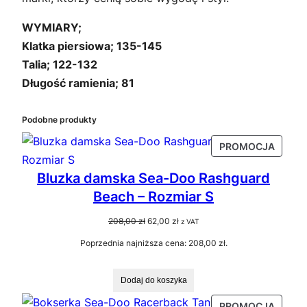
WYMIARY;
Klatka piersiowa; 135-145
Talia; 122-132
Długość ramienia; 81
Podobne produkty
PRODU
PROMOCJA
W
Bluzka damska Sea-Doo Rashguard
PROMO
Beach – Rozmiar S
Pierwotna
Aktualna
208,00
zł
62,00
zł
z VAT
cena
cena
Poprzednia najniższa cena:
208,00
zł
.
wynosiła:
wynosi:
208,00 zł.
62,00 zł.
Dodaj do koszyka
PRODU
PROMOCJA