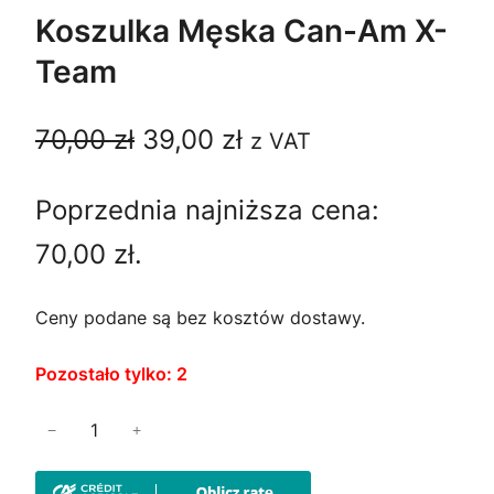
O
Koszulka Męska Can-Am X-
D
Team
U
K
T
P
A
70,00
zł
39,00
zł
z VAT
W
P
i
k
R
Poprzednia najniższa cena:
e
t
O
M
70,00
zł
.
r
u
O
C
w
a
Ceny podane są bez kosztów dostawy.
J
I
o
l
Pozostało tylko: 2
t
n
i
−
+
n
a
l
o
a
c