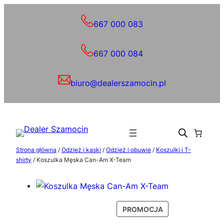
Przejdź
do
667 000 083
treści
667 000 084
biuro@dealerszamocin.pl
Strona główna
/
Odzież i kaski
/
Odzież i obuwie
/
Koszulki i T-
shirty
/ Koszulka Męska Can-Am X-Team
P
PROMOCJA
R