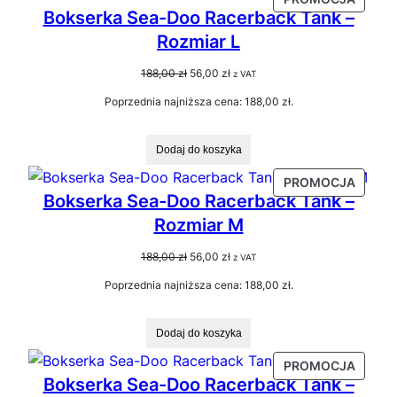
Bokserka Sea-Doo Racerback Tank –
W
Rozmiar L
PROMO
Pierwotna
Aktualna
188,00
zł
56,00
zł
z VAT
cena
cena
Poprzednia najniższa cena:
188,00
zł
.
wynosiła:
wynosi:
188,00 zł.
56,00 zł.
Dodaj do koszyka
PRODU
PROMOCJA
Bokserka Sea-Doo Racerback Tank –
W
Rozmiar M
PROMO
Pierwotna
Aktualna
188,00
zł
56,00
zł
z VAT
cena
cena
Poprzednia najniższa cena:
188,00
zł
.
wynosiła:
wynosi:
188,00 zł.
56,00 zł.
Dodaj do koszyka
PRODU
PROMOCJA
Bokserka Sea-Doo Racerback Tank –
W