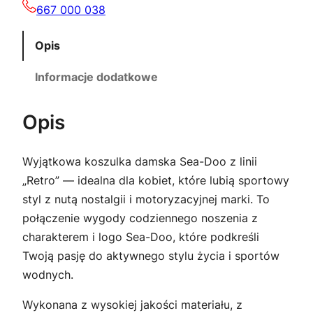
2
667 000 038
,
z
Opis
0
ł
Informacje dodatkowe
0
.
Opis
z
Wyjątkowa koszulka damska Sea-Doo z linii
ł
„Retro” — idealna dla kobiet, które lubią sportowy
.
styl z nutą nostalgii i motoryzacyjnej marki. To
połączenie wygody codziennego noszenia z
charakterem i logo Sea-Doo, które podkreśli
Twoją pasję do aktywnego stylu życia i sportów
wodnych.
Wykonana z wysokiej jakości materiału, z