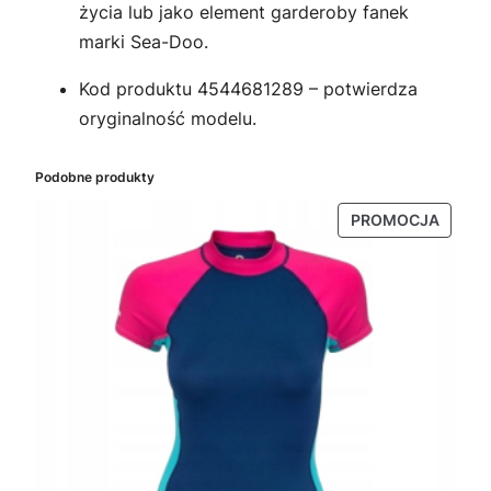
życia lub jako element garderoby fanek
marki Sea-Doo.
Kod produktu 4544681289 – potwierdza
oryginalność modelu.
Podobne produkty
PRODU
PROMOCJA
W
PROMO