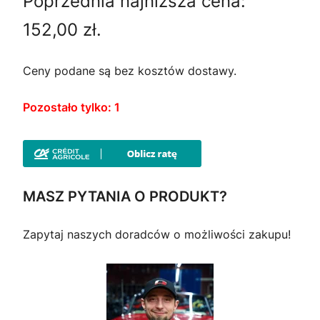
Poprzednia najniższa cena:
e
t
152,00
zł
.
r
u
w
a
Ceny podane są bez kosztów dostawy.
o
l
Pozostało tylko: 1
t
n
n
a
a
c
MASZ PYTANIA O PRODUKT?
c
e
Zapytaj naszych doradców o możliwości zakupu!
e
n
n
a
a
w