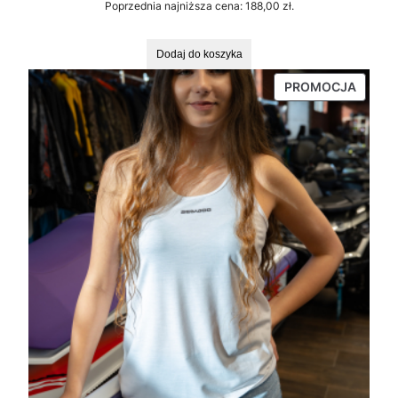
Poprzednia najniższa cena:
188,00
zł
.
wynosiła:
wynosi:
188,00 zł.
56,00 zł.
Dodaj do koszyka
PRODU
PROMOCJA
W
PROMO