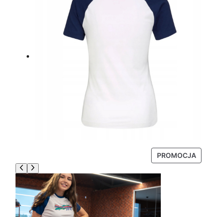
P
PROMOCJA
R
O
D
U
K