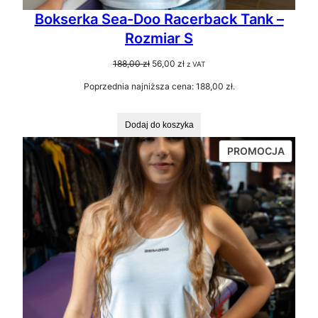
Bokserka Sea-Doo Racerback Tank –
Rozmiar S
Pierwotna
Aktualna
188,00
zł
56,00
zł
z VAT
cena
cena
Poprzednia najniższa cena:
188,00
zł
.
wynosiła:
wynosi:
188,00 zł.
56,00 zł.
Dodaj do koszyka
PRODU
PROMOCJA
W
PROMO