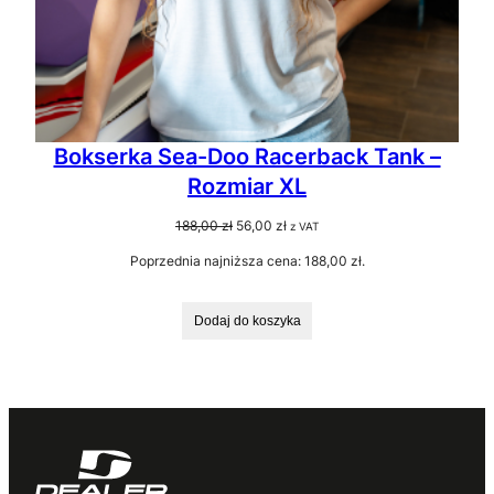
Bokserka Sea-Doo Racerback Tank –
Rozmiar XL
Pierwotna
Aktualna
188,00
zł
56,00
zł
z VAT
cena
cena
Poprzednia najniższa cena:
188,00
zł
.
wynosiła:
wynosi:
188,00 zł.
56,00 zł.
Dodaj do koszyka