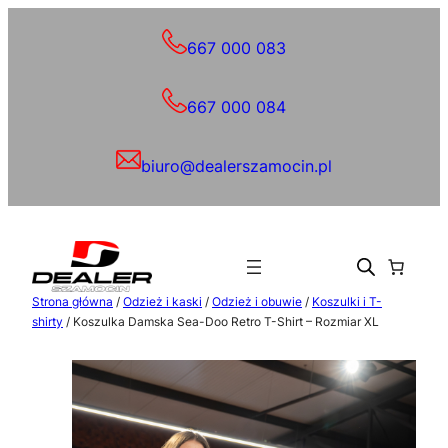
Przejdź
do
667 000 083
treści
667 000 084
biuro@dealerszamocin.pl
Strona główna
/
Odzież i kaski
/
Odzież i obuwie
/
Koszulki i T-
shirty
/ Koszulka Damska Sea-Doo Retro T-Shirt – Rozmiar XL