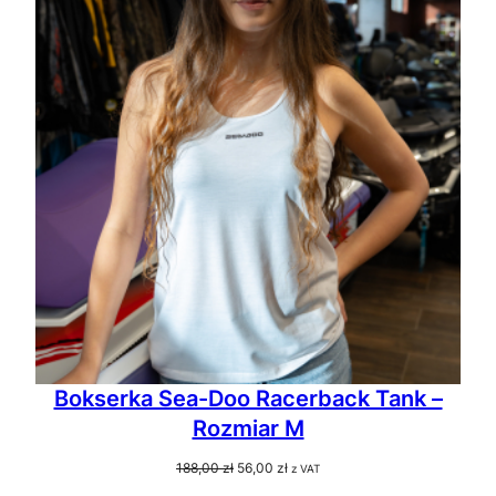
W
PROMO
Bokserka Sea-Doo Racerback Tank –
Rozmiar M
Pierwotna
Aktualna
188,00
zł
56,00
zł
z VAT
cena
cena