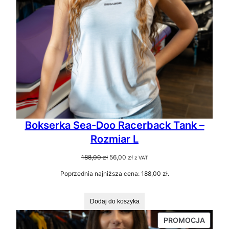
Bokserka Sea-Doo Racerback Tank –
Rozmiar L
Pierwotna
Aktualna
188,00
zł
56,00
zł
z VAT
cena
cena
Poprzednia najniższa cena:
188,00
zł
.
wynosiła:
wynosi:
188,00 zł.
56,00 zł.
Dodaj do koszyka
PRODU
PROMOCJA