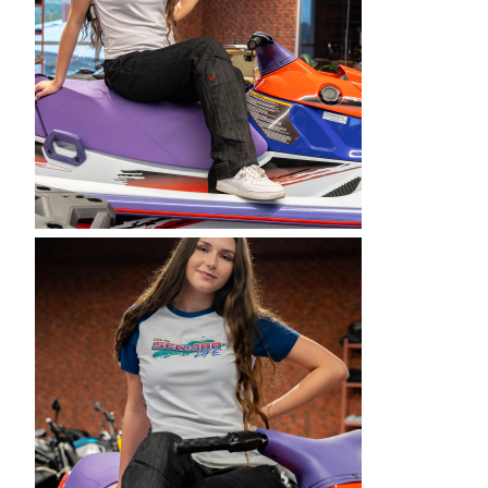
T
W
P
R
O
M
O
C
J
I