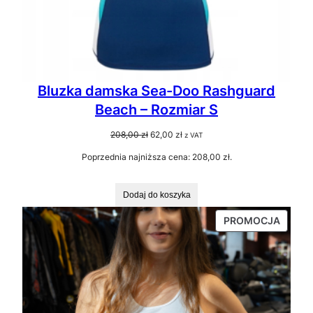
Bluzka damska Sea-Doo Rashguard
Beach – Rozmiar S
Pierwotna
Aktualna
208,00
zł
62,00
zł
z VAT
cena
cena
Poprzednia najniższa cena:
208,00
zł
.
wynosiła:
wynosi:
208,00 zł.
62,00 zł.
Dodaj do koszyka
PRODU
PROMOCJA
W
PROMO