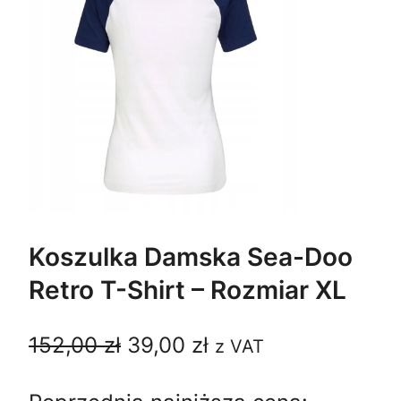
Koszulka Damska Sea-Doo
Retro T-Shirt – Rozmiar XL
P
A
152,00
zł
39,00
zł
z VAT
i
k