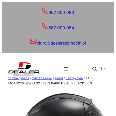
Przejdź
do
667 000 083
treści
667 000 084
biuro@dealerszamocin.pl
Strona główna
/
Odzież i kaski
/
Kaski
/
Szczękowe
/ KASK
MOTOCYKLOWY LS2 FF353 RAPID II SOLID BLACK-06 S