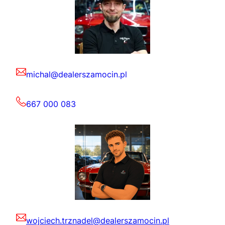
michal@dealerszamocin.pl
667 000 083
wojciech.trznadel@dealerszamocin.pl