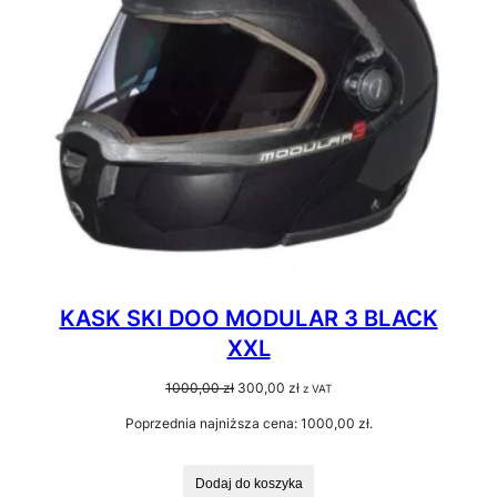
KASK SKI DOO MODULAR 3 BLACK
XXL
Pierwotna
Aktualna
1000,00
zł
300,00
zł
z VAT
cena
cena
Poprzednia najniższa cena:
1000,00
zł
.
wynosiła:
wynosi:
1000,00 zł.
300,00 zł.
Dodaj do koszyka