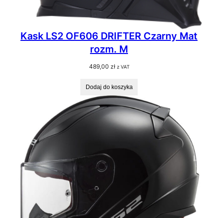
Kask LS2 OF606 DRIFTER Czarny Mat
rozm. M
489,00
zł
z VAT
Dodaj do koszyka