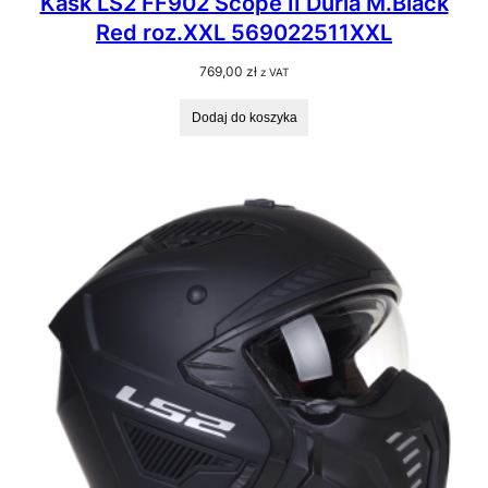
Kask LS2 FF902 Scope II Duria M.Black
Red roz.XXL 569022511XXL
769,00
zł
z VAT
Dodaj do koszyka