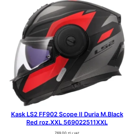
Kask LS2 FF902 Scope II Duria M.Black
Red roz.XXL 569022511XXL
769,00
zł
z VAT