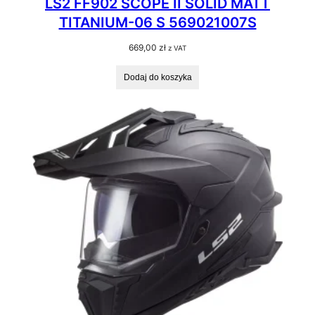
LS2 FF902 SCOPE II SOLID MATT
TITANIUM-06 S 569021007S
669,00
zł
z VAT
Dodaj do koszyka