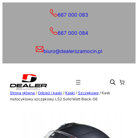
Przejdź
do
667 000 083
treści
667 000 084
biuro@dealerszamocin.pl
Strona główna
/
Odzież i kaski
/
Kaski
/
Szczękowe
/ Kask
motocyklowy szczękowy LS2 Solid Matt Black-06