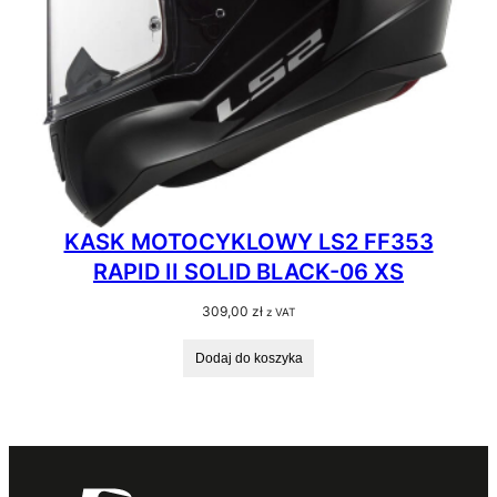
KASK MOTOCYKLOWY LS2 FF353
RAPID II SOLID BLACK-06 XS
309,00
zł
z VAT
Dodaj do koszyka