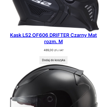
Kask LS2 OF606 DRIFTER Czarny Mat
rozm. M
489,00
zł
z VAT
Dodaj do koszyka