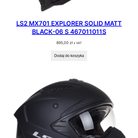
LS2 MX701 EXPLORER SOLID MATT
BLACK-06 S 467011011S
895,00
zł
z VAT
Dodaj do koszyka