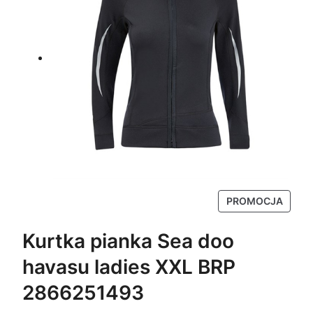
P
PROMOCJA
R
O
Kurtka pianka Sea doo
D
havasu ladies XXL BRP
U
K
2866251493
T
W