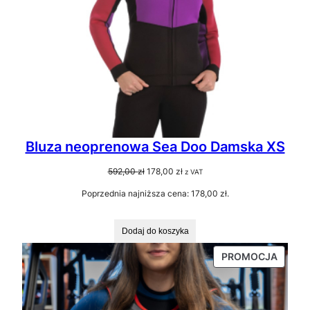
Bluza neoprenowa Sea Doo Damska XS
Pierwotna
Aktualna
592,00
zł
178,00
zł
z VAT
cena
cena
Poprzednia najniższa cena:
178,00
zł
.
wynosiła:
wynosi:
592,00 zł.
178,00 zł.
Dodaj do koszyka
PRODU
PROMOCJA
W
PROMO