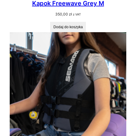
Kapok Freewave Grey M
350,00
zł
z VAT
Dodaj do koszyka