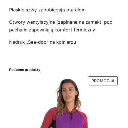
Płaskie szwy zapobiegają otarciom
Otwory wentylacyjne (zapinane na zamek), pod
pachami zapewniają komfort termiczny
Nadruk „Sea-doo” na kołnierzu
Podobne produkty
PRODU
PROMOCJA
W
PROMO