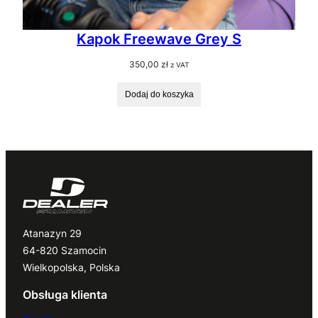
Kapok Freewave Grey S
350,00
zł
z VAT
Dodaj do koszyka
Atanazyn 29
64-820 Szamocin
Wielkopolska, Polska
Obsługa klienta