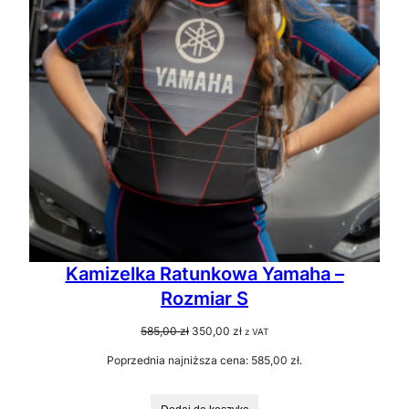
Kamizelka Ratunkowa Yamaha –
Rozmiar S
Pierwotna
Aktualna
585,00
zł
350,00
zł
z VAT
cena
cena
Poprzednia najniższa cena:
585,00
zł
.
wynosiła:
wynosi:
585,00 zł.
350,00 zł.