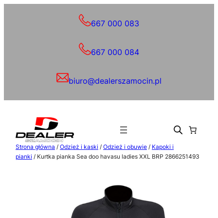
Przejdź
do
667 000 083
treści
667 000 084
biuro@dealerszamocin.pl
Strona główna
/
Odzież i kaski
/
Odzież i obuwie
/
Kapoki i
pianki
/ Kurtka pianka Sea doo havasu ladies XXL BRP 2866251493