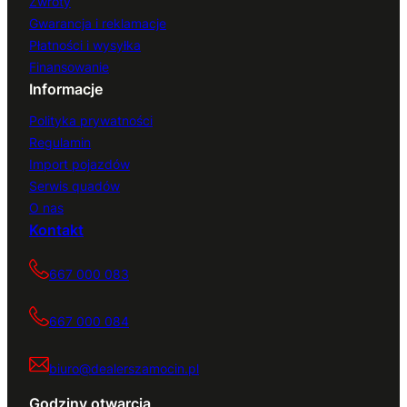
Zwroty
Gwarancja i reklamacje
Płatności i wysyłka
Finansowanie
Informacje
Polityka prywatności
Regulamin
Import pojazdów
Serwis quadów
O nas
Kontakt
667 000 083
667 000 084
biuro@dealerszamocin.pl
Godziny otwarcia