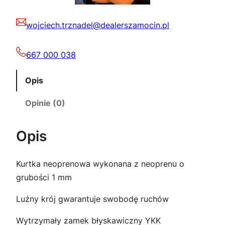
5
,
wojciech.trznadel@dealerszamocin.pl
5
0
0
0
667 000 038
,
Opis
0
z
Opinie (0)
0
ł
.
Opis
z
Kurtka neoprenowa wykonana z neoprenu o
ł
grubości 1 mm
.
Luźny krój gwarantuje swobodę ruchów
Wytrzymały zamek błyskawiczny YKK