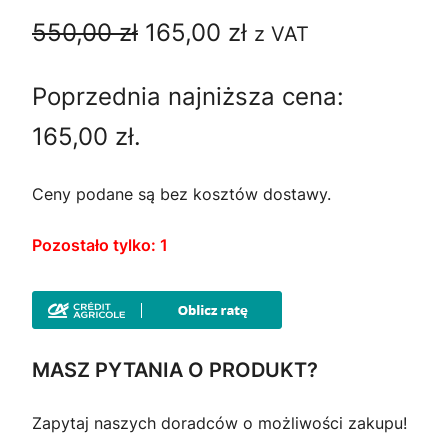
P
P
A
550,00
zł
165,00
zł
z VAT
R
i
k
O
Poprzednia najniższa cena:
M
e
t
O
165,00
zł
.
C
r
u
J
I
w
a
Ceny podane są bez kosztów dostawy.
o
l
Pozostało tylko: 1
t
n
n
a
a
c
MASZ PYTANIA O PRODUKT?
c
e
Zapytaj naszych doradców o możliwości zakupu!
e
n