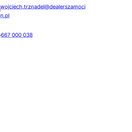
wojciech.trznadel@dealerszamoci
n.pl
667 000 038