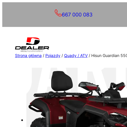
Przejdź
667 000 083
do
treści
Strona główna
/
Pojazdy
/
Quady / ATV
/ Hisun Guardian 55