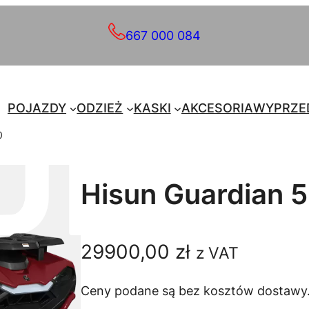
667 000 084
POJAZDY
ODZIEŻ
KASKI
AKCESORIA
WYPRZE
0
Hisun Guardian 
29900,00
zł
z VAT
Ceny podane są bez kosztów dostawy