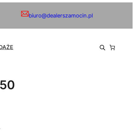
biuro@dealerszamocin.pl
DAŻE
550
.