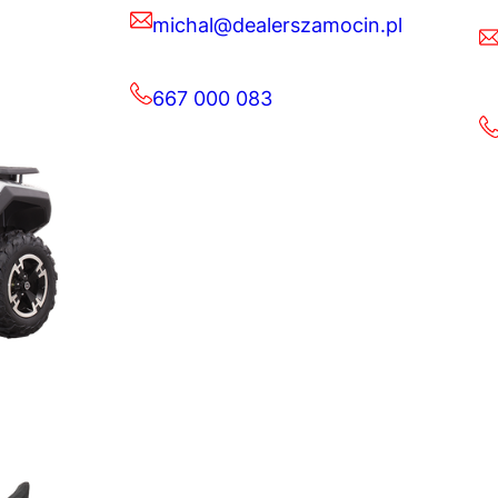
michal@dealerszamocin.pl
667 000 083