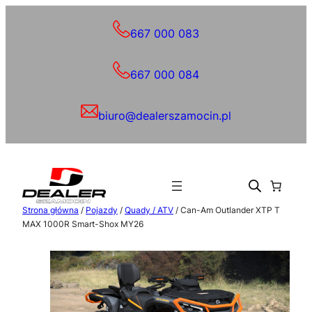
Przejdź
do
667 000 083
treści
667 000 084
biuro@dealerszamocin.pl
Strona główna
/
Pojazdy
/
Quady / ATV
/ Can-Am Outlander XTP T
MAX 1000R Smart-Shox MY26