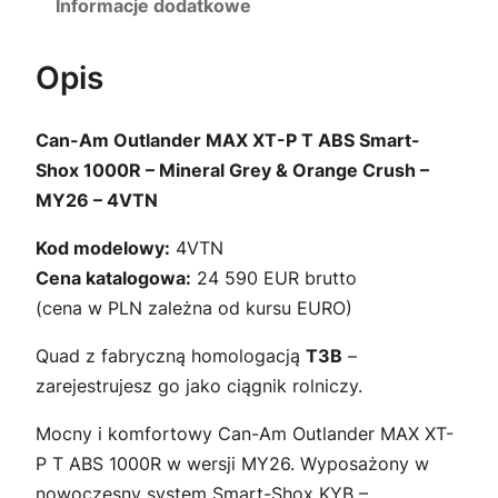
Informacje dodatkowe
Opis
Can-Am Outlander MAX XT-P T ABS Smart-
Shox 1000R – Mineral Grey & Orange Crush –
MY26 – 4VTN
Kod modelowy:
4VTN
Cena katalogowa:
24 590 EUR brutto
(cena w PLN zależna od kursu EURO)
Quad z fabryczną homologacją
T3B
–
zarejestrujesz go jako ciągnik rolniczy.
Mocny i komfortowy Can-Am Outlander MAX XT-
P T ABS 1000R w wersji MY26. Wyposażony w
nowoczesny system Smart-Shox KYB –