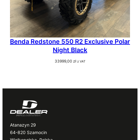
Benda Redstone 550 R2 Exclusive Polar
Night Black
33999,00
zł
z VAT
Atanazyn 29
64-820 Szamocin
Wielkopolska, Polska