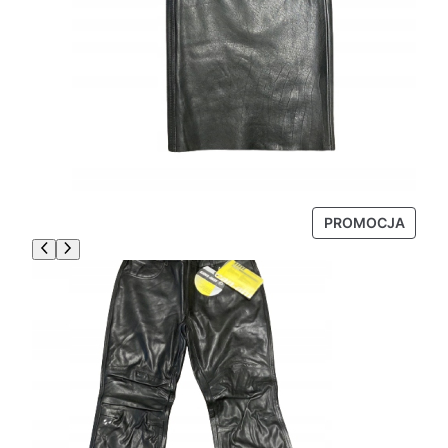
P
PROMOCJA
R
O
D
U
K
T
W
P
R