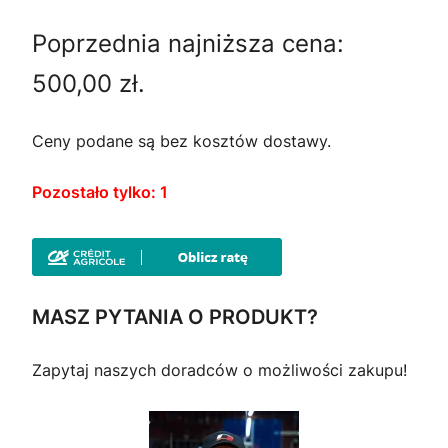
i
k
Poprzednia najniższa cena:
e
t
500,00
zł
.
r
u
w
a
Ceny podane są bez kosztów dostawy.
o
l
Pozostało tylko: 1
t
n
n
a
a
c
MASZ PYTANIA O PRODUKT?
c
e
Zapytaj naszych doradców o możliwości zakupu!
e
n
n
a