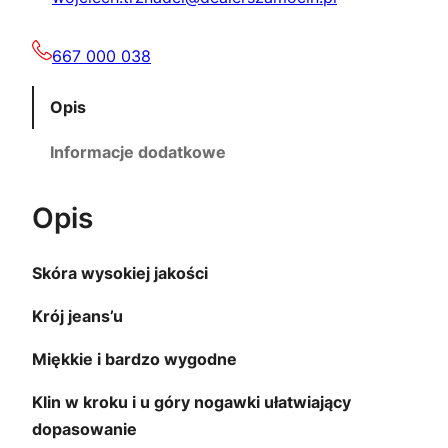
0
0
0
0
667 000 038
,
Opis
0
z
Informacje dodatkowe
0
ł
.
Opis
z
Skóra wysokiej jakości
ł
Krój jeans’u
.
Miękkie i bardzo wygodne
Klin w kroku i u góry nogawki ułatwiający
dopasowanie