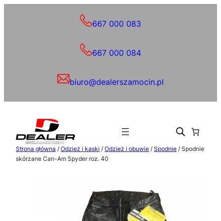
Przejdź
do
667 000 083
treści
667 000 084
biuro@dealerszamocin.pl
Strona główna
/
Odzież i kaski
/
Odzież i obuwie
/
Spodnie
/ Spodnie
skórzane Can-Am Spyder roz. 40