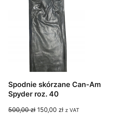
Spodnie skórzane Can-Am
Spyder roz. 40
P
A
500,00
zł
150,00
zł
z VAT