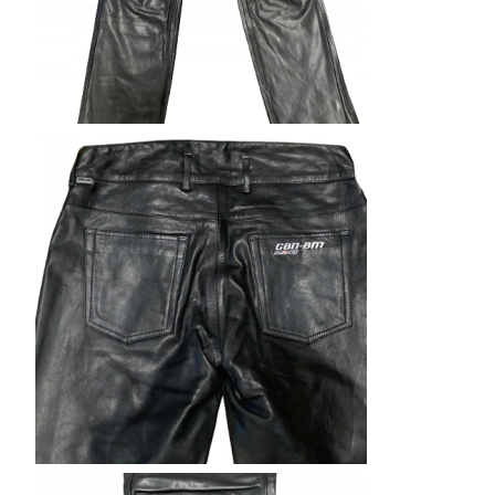
O
M
O
C
J
I