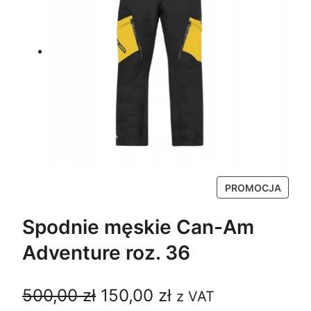
P
PROMOCJA
R
O
Spodnie męskie Can-Am
D
Adventure roz. 36
U
K
T
P
A
500,00
zł
150,00
zł
z VAT
W