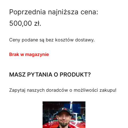
P
i
k
R
Poprzednia najniższa cena:
e
t
O
M
500,00
zł
.
r
u
O
C
w
a
Ceny podane są bez kosztów dostawy.
J
I
o
l
Brak w magazynie
t
n
n
a
MASZ PYTANIA O PRODUKT?
a
c
Zapytaj naszych doradców o możliwości zakupu!
c
e
e
n
n
a