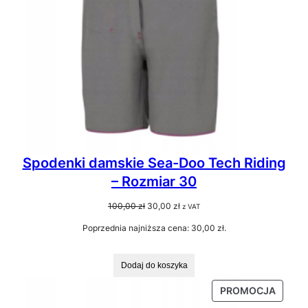
Spodenki damskie Sea-Doo Tech Riding
– Rozmiar 30
Pierwotna
Aktualna
100,00
zł
30,00
zł
z VAT
cena
cena
Poprzednia najniższa cena:
30,00
zł
.
wynosiła:
wynosi:
100,00 zł.
30,00 zł.
Dodaj do koszyka
PRODU
PROMOCJA
W