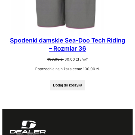
Spodenki damskie Sea-Doo Tech Riding
– Rozmiar 36
Pierwotna
Aktualna
100,00
zł
30,00
zł
z VAT
cena
cena
Poprzednia najniższa cena:
100,00
zł
.
wynosiła:
wynosi:
100,00 zł.
30,00 zł.
Dodaj do koszyka