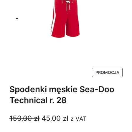
P
PROMOCJA
R
O
Spodenki męskie Sea-Doo
D
Technical r. 28
U
K
T
P
A
150,00
zł
45,00
zł
z VAT
W
P
i
k