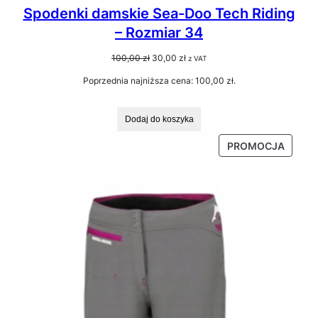
Spodenki damskie Sea-Doo Tech Riding
– Rozmiar 34
Pierwotna
Aktualna
100,00
zł
30,00
zł
z VAT
cena
cena
Poprzednia najniższa cena:
100,00
zł
.
wynosiła:
wynosi:
100,00 zł.
30,00 zł.
Dodaj do koszyka
PRODU
PROMOCJA
W
PROMO