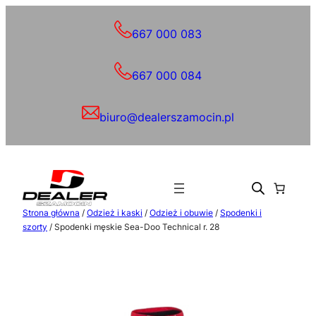
Przejdź
do
667 000 083
treści
667 000 084
biuro@dealerszamocin.pl
Strona główna
/
Odzież i kaski
/
Odzież i obuwie
/
Spodenki i
szorty
/ Spodenki męskie Sea-Doo Technical r. 28