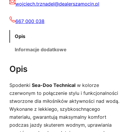
0
wojciech.trznadel@dealerszamocin.pl
T
e
,
z
c
667 000 038
0
ł
h
n
Opis
0
.
i
Informacje dodatkowe
c
a
z
Opis
l
ł
r
.
Spodenki
Sea-Doo Technical
w kolorze
.
2
czerwonym to połączenie stylu i funkcjonalności
8
stworzone dla miłośników aktywności nad wodą.
Wykonane z lekkiego, szybkoschnącego
materiału, gwarantują maksymalny komfort
podczas jazdy skuterem wodnym, uprawiania