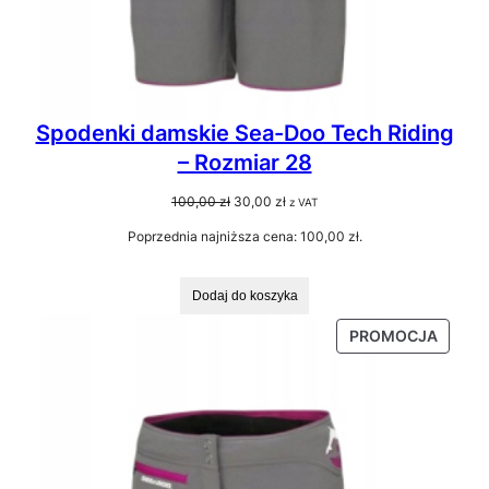
Spodenki damskie Sea-Doo Tech Riding
– Rozmiar 28
Pierwotna
Aktualna
100,00
zł
30,00
zł
z VAT
cena
cena
Poprzednia najniższa cena:
100,00
zł
.
wynosiła:
wynosi:
100,00 zł.
30,00 zł.
Dodaj do koszyka
PRODU
PROMOCJA
W
PROMO