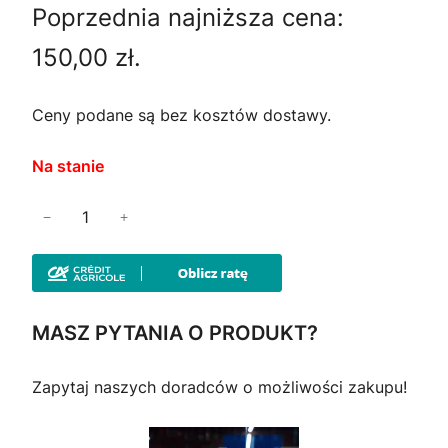
R
Poprzednia najniższa cena:
e
t
O
M
150,00
zł
.
r
u
O
C
w
a
Ceny podane są bez kosztów dostawy.
J
I
o
l
Na stanie
t
n
i
−
+
n
a
l
o
a
c
ś
c
e
ć
MASZ PYTANIA O PRODUKT?
S
e
n
p
Zapytaj naszych doradców o możliwości zakupu!
n
a
o
d
a
w