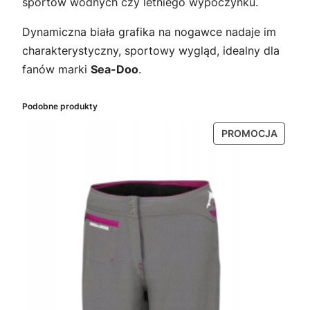
sportów wodnych czy letniego wypoczynku.
Dynamiczna biała grafika na nogawce nadaje im
charakterystyczny, sportowy wygląd, idealny dla
fanów marki
Sea-Doo
.
Podobne produkty
PRODU
PROMOCJA
W
PROMO