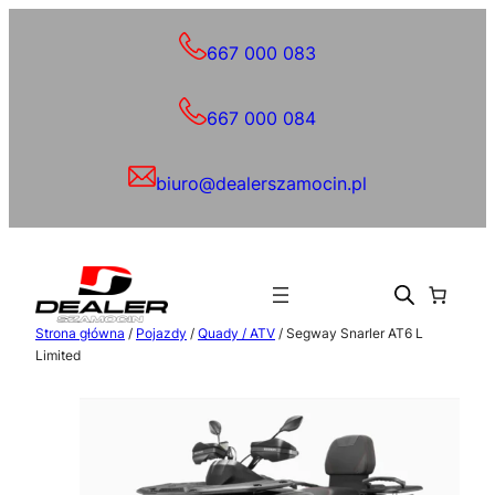
Przejdź
do
667 000 083
treści
667 000 084
biuro@dealerszamocin.pl
Strona główna
/
Pojazdy
/
Quady / ATV
/ Segway Snarler AT6 L
Limited