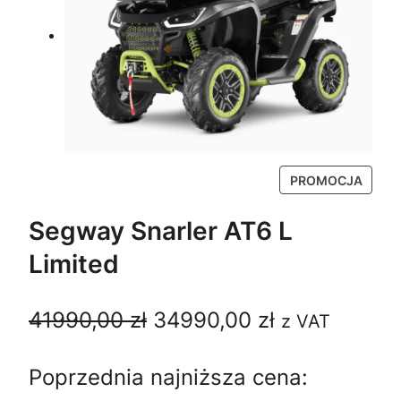
P
PROMOCJA
R
O
Segway Snarler AT6 L
D
Limited
U
K
T
P
A
41990,00
zł
34990,00
zł
z VAT
W
P
i
k
R
Poprzednia najniższa cena:
e
t
O