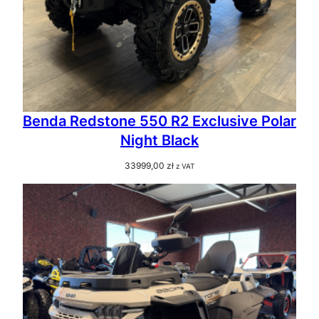
Benda Redstone 550 R2 Exclusive Polar
Night Black
33999,00
zł
z VAT