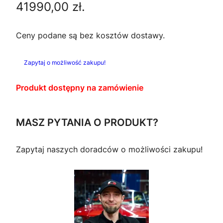
M
41990,00
zł
.
r
u
O
C
w
a
Ceny podane są bez kosztów dostawy.
J
I
o
l
Zapytaj o możliwość zakupu!
t
n
Produkt dostępny na zamówienie
n
a
a
c
MASZ PYTANIA O PRODUKT?
c
e
Zapytaj naszych doradców o możliwości zakupu!
e
n
n
a
a
w
w
y