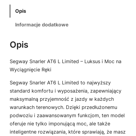
9
0
Opis
0
0
Informacje dodatkowe
,
0
z
Opis
0
ł
Segway Snarler AT6 L Limited – Luksus i Moc na
.
Wyciągnięcie Ręki
z
Segway Snarler AT6 L Limited to najwyższy
ł
standard komfortu i wyposażenia, zapewniający
maksymalną przyjemność z jazdy w każdych
.
warunkach terenowych. Dzięki przedłużonemu
podwoziu i zaawansowanym funkcjom, ten model
oferuje nie tylko imponującą moc, ale także
inteligentne rozwiązania, które sprawiają, że masz