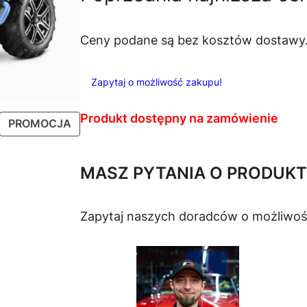
e
r
Ceny podane są bez kosztów dostawy
w
Zapytaj o możliwość zakupu!
o
Produkt dostępny na zamówienie
P
PROMOCJA
t
R
O
n
MASZ PYTANIA O PRODUKT
D
U
a
K
Zapytaj naszych doradców o możliwoś
c
T
W
e
P
R
n
O