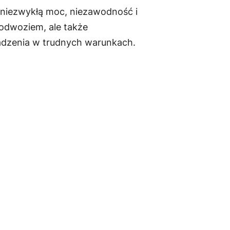
9
 niezwykłą moc, niezawodność i
9
odwoziem, ale także
dzenia w trudnych warunkach.
0
,
0
0
z
ł
.