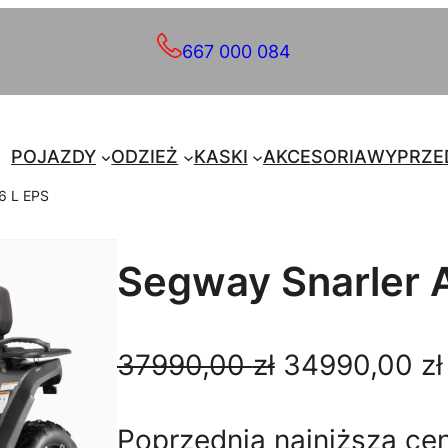
667 000 084
POJAZDY
ODZIEŻ
KASKI
AKCESORIA
WYPRZE
6 L EPS
Segway Snarler 
P
37990,00
zł
34990,00
zł
i
Poprzednia najniższa ce