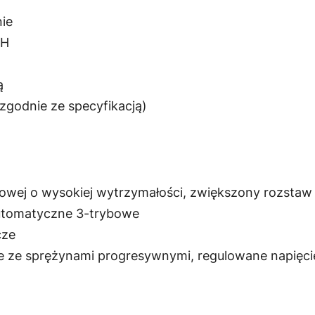
z
nie
/H
ł
.
ą
(zgodnie ze specyfikacją)
wej o wysokiej wytrzymałości, zwiększony rozstaw 
automatyczne 3-trybowe
cze
e ze sprężynami progresywnymi, regulowane napięc