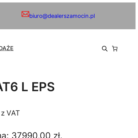
biuro@dealerszamocin.pl
DAŻE
AT6 L EPS
A
z VAT
k
na:
37990,00
zł
.