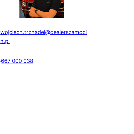
w
y
wojciech.trznadel@dealerszamoci
n
n.pl
o
667 000 038
s
i
:
3
4