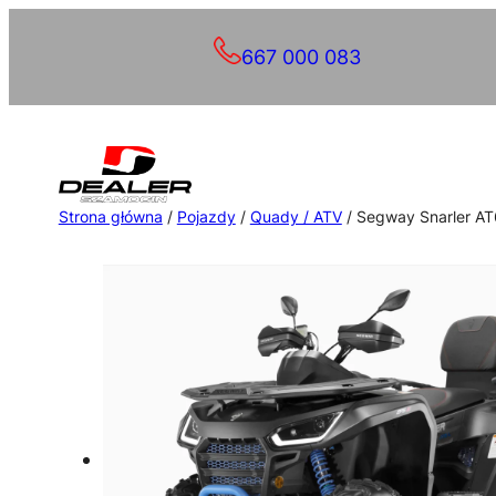
Przejdź
667 000 083
do
treści
Strona główna
/
Pojazdy
/
Quady / ATV
/ Segway Snarler AT