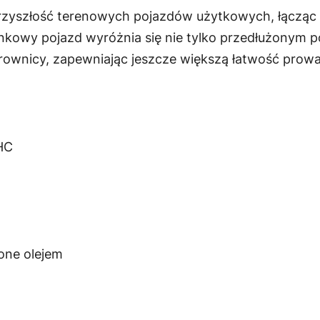
:
przyszłość terenowych pojazdów użytkowych, łącząc
3
nkowy pojazd wyróżnia się nie tylko przedłużonym p
nicy, zapewniając jeszcze większą łatwość prowa
7
9
9
HC
0
,
0
zone olejem
0