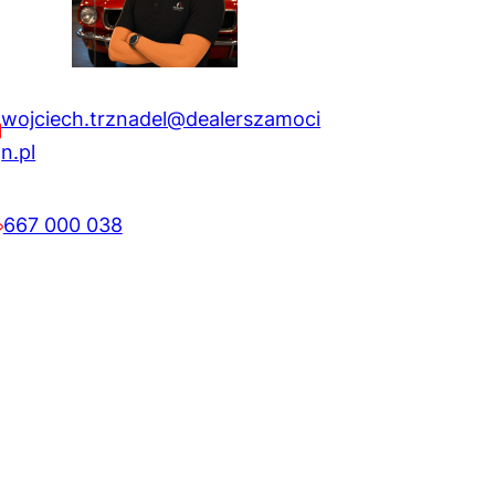
w
y
wojciech.trznadel@dealerszamoci
n
n.pl
o
667 000 038
s
:
2
4