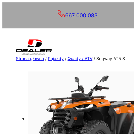
Przejdź
667 000 083
do
treści
Strona główna
/
Pojazdy
/
Quady / ATV
/ Segway AT5 S