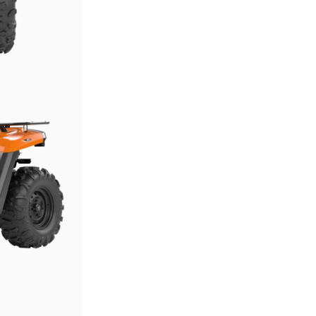
z
ł
.