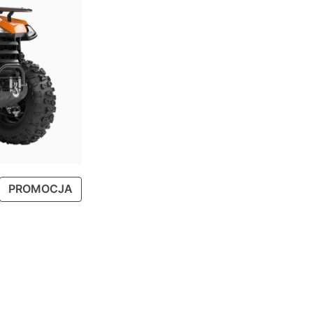
P
PROMOCJA
R
O
D
U
K
T