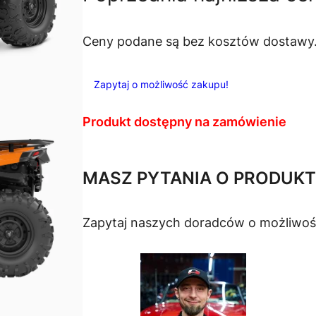
e
r
Ceny podane są bez kosztów dostawy
w
Zapytaj o możliwość zakupu!
o
l
Produkt dostępny na zamówienie
t
n
MASZ PYTANIA O PRODUKT
a
Zapytaj naszych doradców o możliwoś
c
e
n