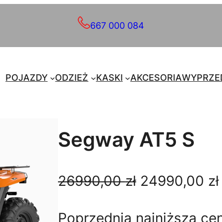
667 000 084
POJAZDY
ODZIEŻ
KASKI
AKCESORIA
WYPRZE
Segway AT5 S
P
26990,00
zł
24990,00
zł
i
Poprzednia najniższa ce