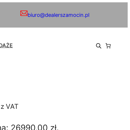
biuro@dealerszamocin.pl
DAŻE
A
z VAT
k
na:
26990,00
zł
.