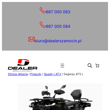
Przejdź
do
667 000 083
treści
667 000 084
biuro@dealerszamocin.pl
Strona główna
/
Pojazdy
/
Quady / ATV
/ Segway AT5 L