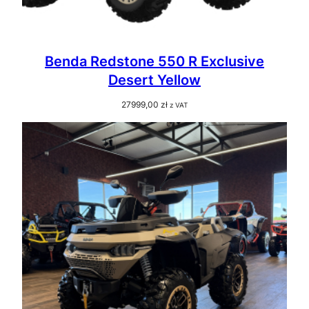
Benda Redstone 550 R Exclusive
Desert Yellow
27999,00
zł
z VAT