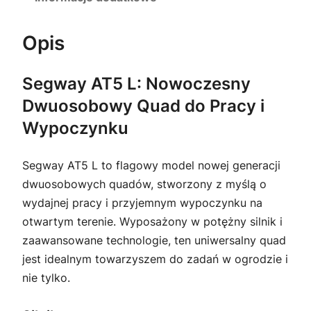
,
0
z
Opis
0
ł
Segway AT5 L: Nowoczesny
.
Dwuosobowy Quad do Pracy i
z
Wypoczynku
ł
Segway AT5 L to flagowy model nowej generacji
.
dwuosobowych quadów, stworzony z myślą o
wydajnej pracy i przyjemnym wypoczynku na
otwartym terenie. Wyposażony w potężny silnik i
zaawansowane technologie, ten uniwersalny quad
jest idealnym towarzyszem do zadań w ogrodzie i
nie tylko.