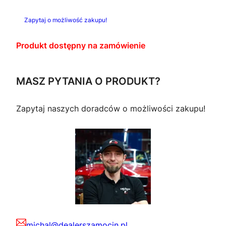
C
o
l
J
Zapytaj o możliwość zakupu!
I
t
n
Produkt dostępny na zamówienie
n
a
a
c
MASZ PYTANIA O PRODUKT?
c
e
Zapytaj naszych doradców o możliwości zakupu!
e
n
n
a
a
w
w
y
y
n
n
o
michal@dealerszamocin.pl