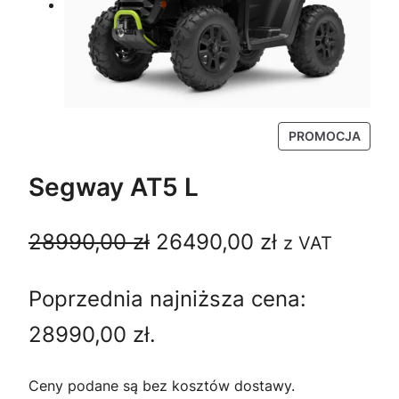
P
PROMOCJA
R
O
Segway AT5 L
D
U
P
A
28990,00
zł
26490,00
zł
K
z VAT
T
i
k
W
Poprzednia najniższa cena:
P
e
t
R
28990,00
zł
.
O
r
u
M
w
a
O
Ceny podane są bez kosztów dostawy.