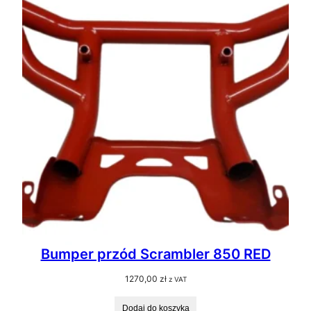
Bumper przód Scrambler 850 RED
1270,00
zł
z VAT
Dodaj do koszyka