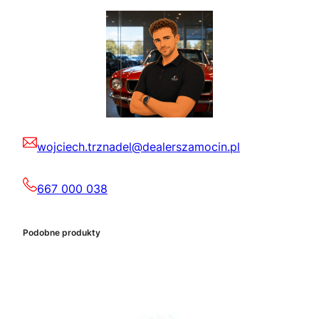
wojciech.trznadel@dealerszamocin.pl
667 000 038
Podobne produkty