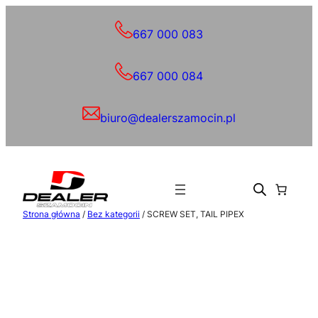
Przejdź
do
667 000 083
treści
667 000 084
biuro@dealerszamocin.pl
Strona główna
/
Bez kategorii
/ SCREW SET, TAIL PIPEX