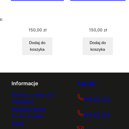
lna
a:
i:
zł.
150,00
zł
150,00
zł
Dodaj do
Dodaj do
koszyka
koszyka
Informacje
Kontakt
Polityka prywatności
667 000 083
Regulamin
Import pojazdów
667 000 084
Serwis quadów
O nas