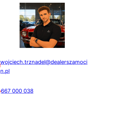
wojciech.trznadel@dealerszamoci
n.pl
667 000 038