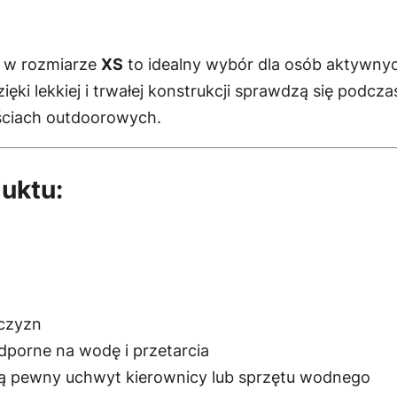
a
6
p
p
:
,
y
w rozmiarze
XS
to idealny wybór dla osób aktywnyc
U
1
0
ęki lekkiej i trwałej konstrukcji sprawdzą się podc
n
ściach outdoorowych.
8
0
i
s
5
uktu:
e
,
z
x
–
0
ł
R
0
.
o
żczyzn
z
dporne na wodę i przetarcia
m
ą pewny uchwyt kierownicy lub sprzętu wodnego
i
z