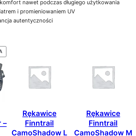
 komfort nawet podczas długiego użytkowania
a
ł
wiatrem i promieniowaniem UV
r
ncja autentyczności
X
.
S
PRODUKT
A
W
PROMOCJI
Rękawice
Rękawice
 –
Finntrail
Finntrail
CamoShadow L
CamoShadow M