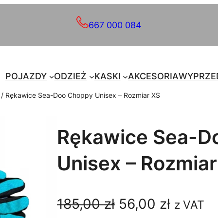
667 000 084
POJAZDY
ODZIEŻ
KASKI
AKCESORIA
WYPRZE
/ Rękawice Sea-Doo Choppy Unisex – Rozmiar XS
Rękawice Sea-D
Unisex – Rozmiar
P
A
185,00
zł
56,00
zł
z VAT