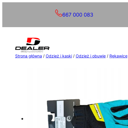
Przejdź
667 000 083
do
treści
Strona główna
/
Odzież i kaski
/
Odzież i obuwie
/
Rękawice