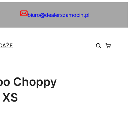
biuro@dealerszamocin.pl
DAŻE
oo Choppy
 XS