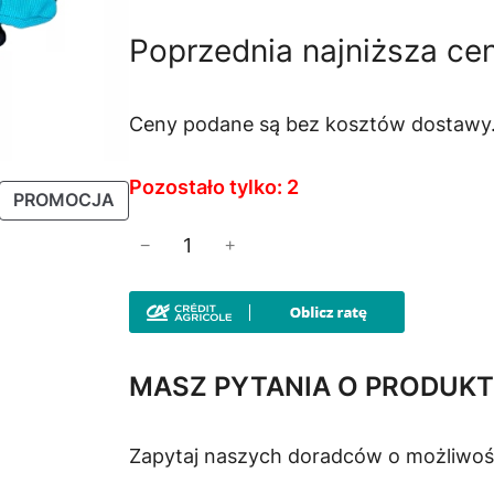
i
k
Poprzednia najniższa ce
e
t
r
u
Ceny podane są bez kosztów dostawy
w
a
Pozostało tylko: 2
P
PROMOCJA
o
l
R
i
−
+
O
l
t
n
D
o
U
n
a
ś
K
ć
T
a
c
MASZ PYTANIA O PRODUKT
W
R
c
e
P
ę
Zapytaj naszych doradców o możliwoś
R
k
e
n
O