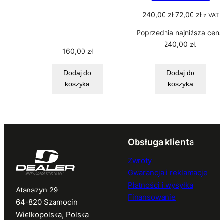
Pierwotna
Aktua
240,00
zł
72,00
zł
z VAT
cena
cena
Poprzednia najniższa cen
wynosiła:
wynos
240,00
zł
.
240,00 zł.
72,00 
160,00
zł
Dodaj do
Dodaj do
koszyka
koszyka
Obsługa klienta
Zwroty
Gwarancja i reklamacje
Płatności i wysyłka
Atanazyn 29
Finansowanie
64-820 Szamocin
Wielkopolska, Polska