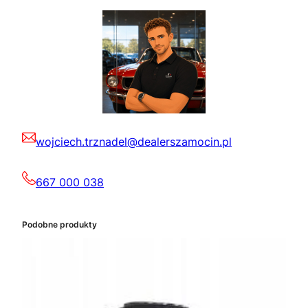
wojciech.trznadel@dealerszamocin.pl
667 000 038
Podobne produkty