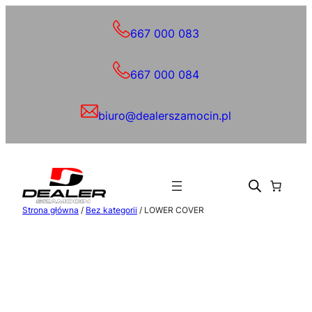
Przejdź
do
667 000 083
treści
667 000 084
biuro@dealerszamocin.pl
Strona główna
/
Bez kategorii
/ LOWER COVER