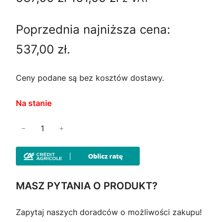
P
i
k
R
Poprzednia najniższa cena:
e
t
O
M
537,00
zł
.
r
u
O
C
w
a
Ceny podane są bez kosztów dostawy.
J
I
o
l
Na stanie
t
n
i
−
+
n
a
l
o
a
c
ś
c
e
ć
MASZ PYTANIA O PRODUKT?
K
e
n
u
Zapytaj naszych doradców o możliwości zakupu!
n
a
r