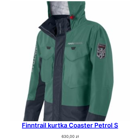
Finntrail kurtka Coaster Petrol S
630,00
zł