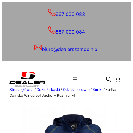
Przejdź
do
667 000 083
treści
667 000 084
biuro@dealerszamocin.pl
Strona główna
/
Odzież i kaski
/
Odzież i obuwie
/
Kurtki
/ Kurtka
Damska Windproof Jacket – Rozmiar M