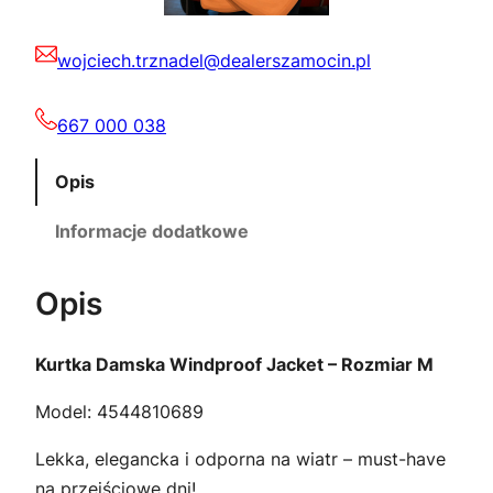
o
3
0
f
7
0
wojciech.trznadel@dealerszamocin.pl
J
a
,
c
667 000 038
0
z
k
e
Opis
0
ł
t
Informacje dodatkowe
.
–
R
z
Opis
o
ł
z
m
Kurtka Damska Windproof Jacket – Rozmiar M
.
i
Model: 4544810689
a
r
Lekka, elegancka i odporna na wiatr – must-have
M
na przejściowe dni!