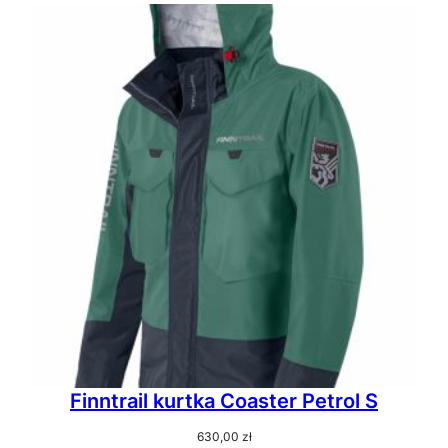
Finntrail kurtka Coaster Petrol S
630,00
zł