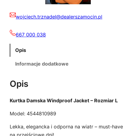
o
3
0
f
7
0
wojciech.trznadel@dealerszamocin.pl
J
a
,
c
667 000 038
0
z
k
e
Opis
0
ł
t
Informacje dodatkowe
.
–
R
z
Opis
o
ł
z
m
Kurtka Damska Windproof Jacket – Rozmiar L
.
i
Model: 4544810989
a
r
Lekka, elegancka i odporna na wiatr – must-have
L
na przejściowe dni!