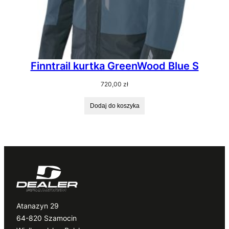
Finntrail kurtka GreenWood Blue S
720,00
zł
Dodaj do koszyka
Atanazyn 29
64-820 Szamocin