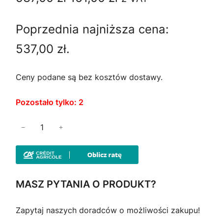
P
i
k
R
Poprzednia najniższa cena:
e
t
O
M
537,00
zł
.
r
u
O
C
w
a
Ceny podane są bez kosztów dostawy.
J
I
o
l
Pozostało tylko: 2
t
n
i
−
+
n
a
l
o
a
c
ś
c
e
ć
MASZ PYTANIA O PRODUKT?
K
e
n
u
Zapytaj naszych doradców o możliwości zakupu!
n
a
r