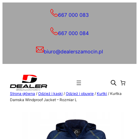
Przejdź
do
667 000 083
treści
667 000 084
biuro@dealerszamocin.pl
Strona główna
/
Odzież i kaski
/
Odzież i obuwie
/
Kurtki
/ Kurtka
Damska Windproof Jacket – Rozmiar L