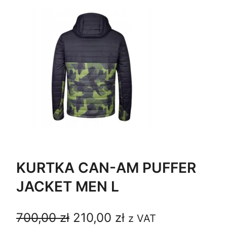
KURTKA CAN-AM PUFFER
JACKET MEN L
P
A
700,00
zł
210,00
zł
z VAT