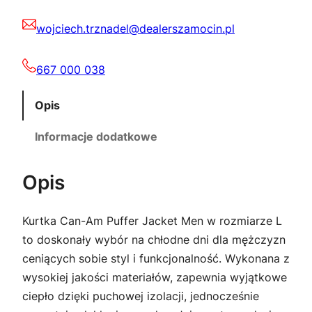
0
0
C
0
0
wojciech.trznadel@dealerszamocin.pl
K
E
,
T
667 000 038
0
z
M
E
Opis
0
ł
N
Informacje dodatkowe
.
L
z
Opis
ł
Kurtka Can-Am Puffer Jacket Men w rozmiarze L
.
to doskonały wybór na chłodne dni dla mężczyzn
ceniących sobie styl i funkcjonalność. Wykonana z
wysokiej jakości materiałów, zapewnia wyjątkowe
ciepło dzięki puchowej izolacji, jednocześnie