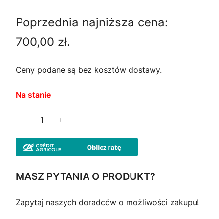
i
k
Poprzednia najniższa cena:
e
t
700,00
zł
.
r
u
w
a
Ceny podane są bez kosztów dostawy.
o
l
Na stanie
t
n
i
−
+
n
a
l
o
a
c
ś
c
e
ć
MASZ PYTANIA O PRODUKT?
K
e
n
U
Zapytaj naszych doradców o możliwości zakupu!
n
a
R