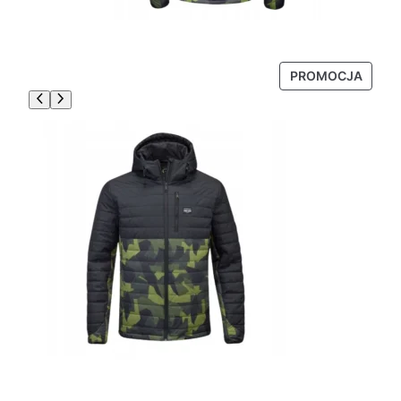
P
PROMOCJA
R
O
D
U
K
T
W
P
R
O
M
O
C
J
I