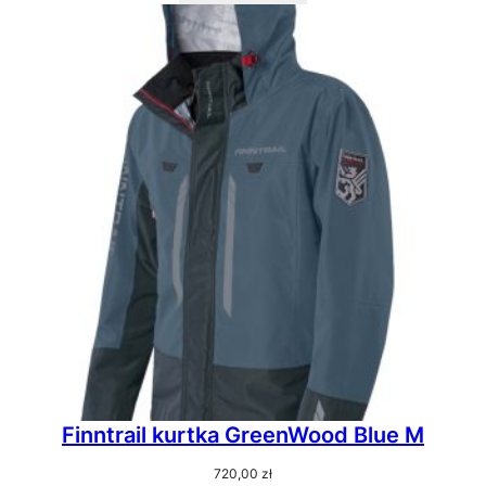
Finntrail kurtka GreenWood Blue M
720,00
zł