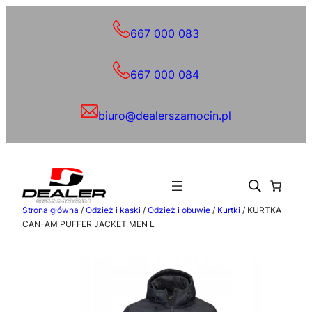
Przejdź
do
667 000 083
treści
667 000 084
biuro@dealerszamocin.pl
Strona główna
/
Odzież i kaski
/
Odzież i obuwie
/
Kurtki
/ KURTKA
CAN-AM PUFFER JACKET MEN L