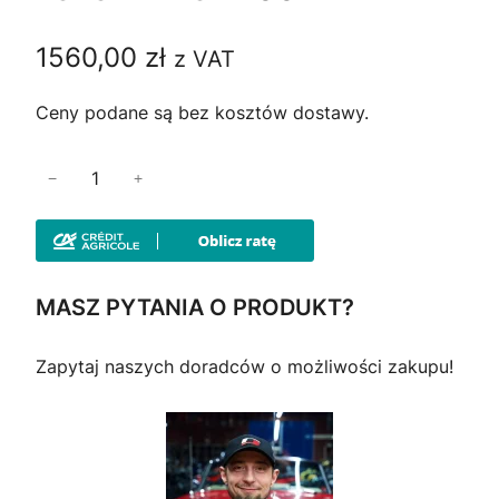
1560,00
zł
z VAT
Ceny podane są bez kosztów dostawy.
i
−
+
l
o
ś
ć
MASZ PYTANIA O PRODUKT?
K
u
Zapytaj naszych doradców o możliwości zakupu!
f
e
r
t