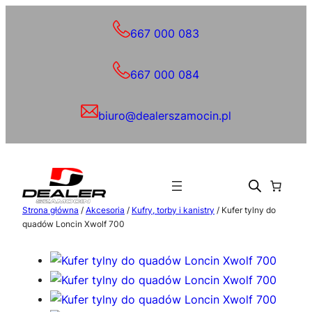
Przejdź
do
667 000 083
treści
667 000 084
biuro@dealerszamocin.pl
Strona główna
/
Akcesoria
/
Kufry, torby i kanistry
/ Kufer tylny do
quadów Loncin Xwolf 700