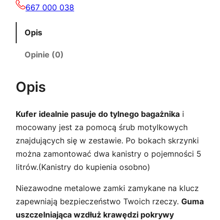
n
667 000 038
X
w
Opis
o
Opinie (0)
l
f
Opis
7
0
0
Kufer idealnie pasuje do tylnego bagażnika
i
mocowany jest za pomocą śrub motylkowych
znajdujących się w zestawie. Po bokach skrzynki
można zamontować dwa kanistry o pojemności 5
litrów.(Kanistry do kupienia osobno)
Niezawodne metalowe zamki zamykane na klucz
zapewniają bezpieczeństwo Twoich rzeczy.
Guma
uszczelniająca wzdłuż krawędzi pokrywy