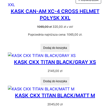
W
KASK CAN-AM XC-4 CROSS HELMET
PROMO
POŁYSK XXL
Pierwotna
Aktualna
1065,00
zł
320,00
zł
z VAT
cena
cena
Poprzednia najniższa cena:
1065,00
zł
.
wynosiła:
wynosi:
1065,00 zł.
320,00 zł.
Dodaj do koszyka
KASK CKX TITAN BLACK/GRAY XS
2145,00
zł
Dodaj do koszyka
KASK CKX TITAN BLACK/MATT M
2045,00
zł