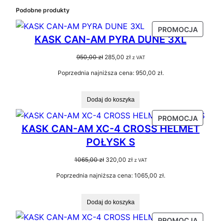
Podobne produkty
PRODU
PROMOCJA
KASK CAN-AM PYRA DUNE 3XL
W
PROMO
Pierwotna
Aktualna
950,00
zł
285,00
zł
z VAT
cena
cena
Poprzednia najniższa cena:
950,00
zł
.
wynosiła:
wynosi:
950,00 zł.
285,00 zł.
Dodaj do koszyka
PRODU
PROMOCJA
KASK CAN-AM XC-4 CROSS HELMET
W
POŁYSK S
PROMO
Pierwotna
Aktualna
1065,00
zł
320,00
zł
z VAT
cena
cena
Poprzednia najniższa cena:
1065,00
zł
.
wynosiła:
wynosi:
1065,00 zł.
320,00 zł.
Dodaj do koszyka
PRODU
PROMOCJA