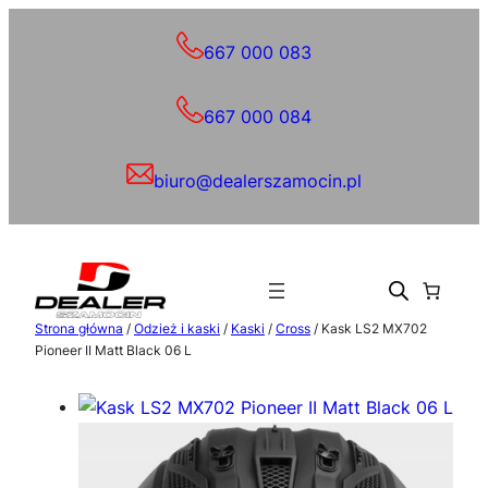
Przejdź
do
667 000 083
treści
667 000 084
biuro@dealerszamocin.pl
Strona główna
/
Odzież i kaski
/
Kaski
/
Cross
/ Kask LS2 MX702
Pioneer II Matt Black 06 L