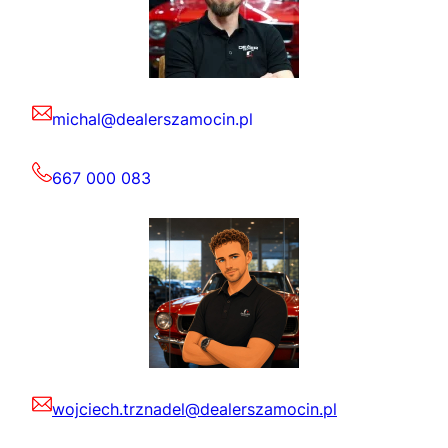
michal@dealerszamocin.pl
667 000 083
wojciech.trznadel@dealerszamocin.pl