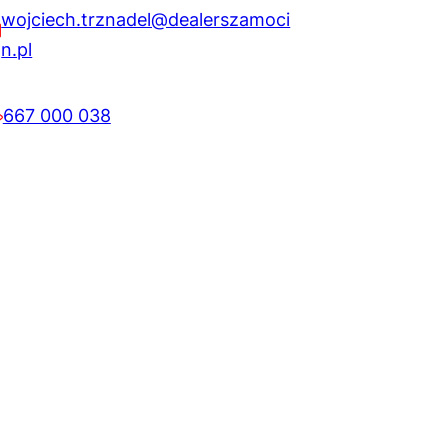
wojciech.trznadel@dealerszamoci
n.pl
667 000 038