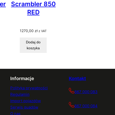
er
Scrambler 850
RED
1270,00
zł
z VAT
Dodaj do
koszyka
Informacje
Kontakt
Polityka prywatności
667 000 083
Regulamin
Import pojazdów
667 000 084
Serwis quadów
O nas