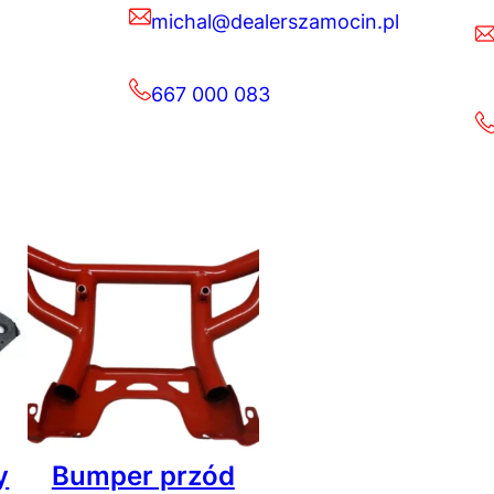
michal@dealerszamocin.pl
667 000 083
y
Bumper przód