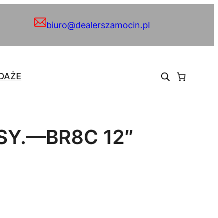
biuro@dealerszamocin.pl
DAŻE
SY.—BR8C 12″