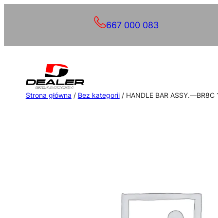
Przejdź
667 000 083
do
treści
Strona główna
/
Bez kategorii
/ HANDLE BAR ASSY.—BR8C 