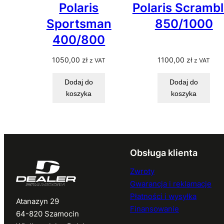
Polaris
Polaris Scrambl
Sportsman
850/1000
400/800
1050,00
zł
1100,00
zł
z VAT
z VAT
Dodaj do
Dodaj do
koszyka
koszyka
Obsługa klienta
Zwroty
Gwarancja i reklamacje
Płatności i wysyłka
Atanazyn 29
Finansowanie
64-820 Szamocin