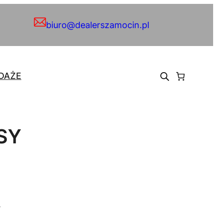
biuro@dealerszamocin.pl
DAŻE
SY
.