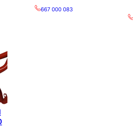
667 000 083
d
0