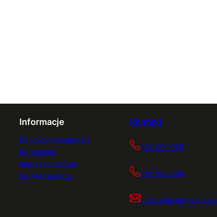
Informacje
Kontakt
Polityka prywatności
667 000 083
Regulamin
Import pojazdów
667 000 084
Serwis quadów
biuro@dealerszamocin