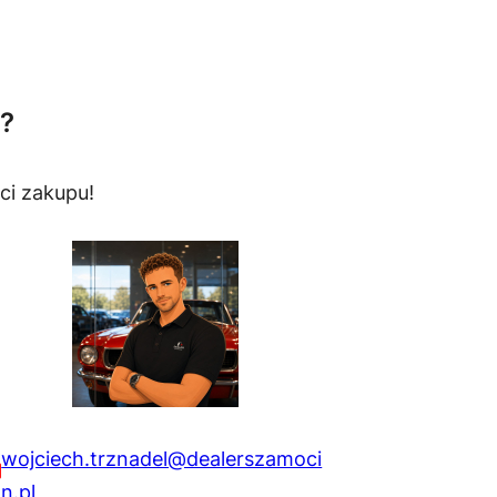
?
ci zakupu!
wojciech.trznadel@dealerszamoci
n.pl