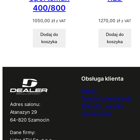
400/800
1050,00
zł
1270,00
zł
z VAT
z VAT
Dodaj do
Dodaj do
koszyka
koszyka
Obsługa klienta
Zwroty
Gwarancja i reklamacje
Adres salonu:
Płatności i wysyłka
Atanazyn 29
Finansowanie
64-820 Szamocin
Dane firmy: