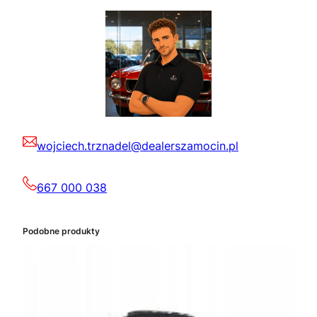
wojciech.trznadel@dealerszamocin.pl
667 000 038
Podobne produkty