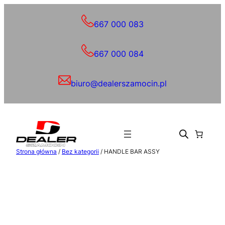
Przejdź
do
667 000 083
treści
667 000 084
biuro@dealerszamocin.pl
Strona główna
/
Bez kategorii
/ HANDLE BAR ASSY