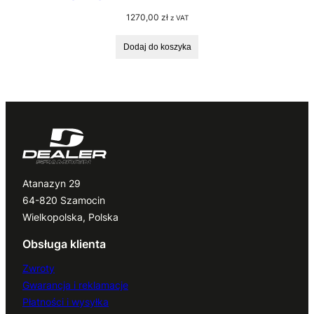
1270,00
zł
z VAT
Dodaj do koszyka
Atanazyn 29
64-820 Szamocin
Wielkopolska, Polska
Obsługa klienta
Zwroty
Gwarancja i reklamacje
Płatności i wysyłka