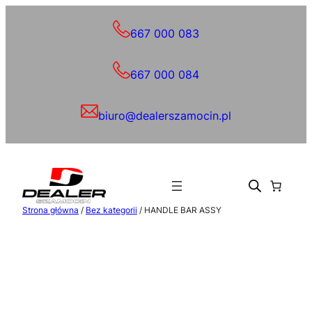
Przejdź
do
667 000 083
treści
667 000 084
biuro@dealerszamocin.pl
Strona główna
/
Bez kategorii
/ HANDLE BAR ASSY