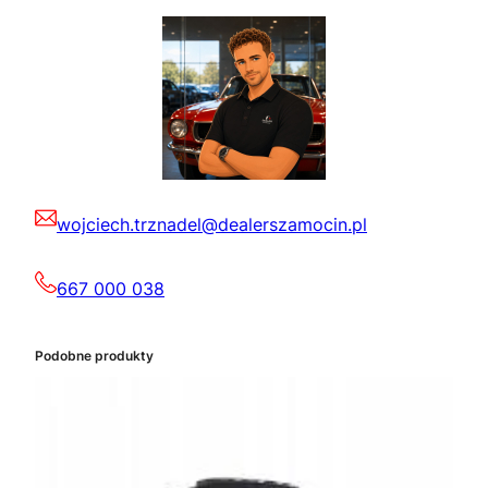
wojciech.trznadel@dealerszamocin.pl
667 000 038
Podobne produkty