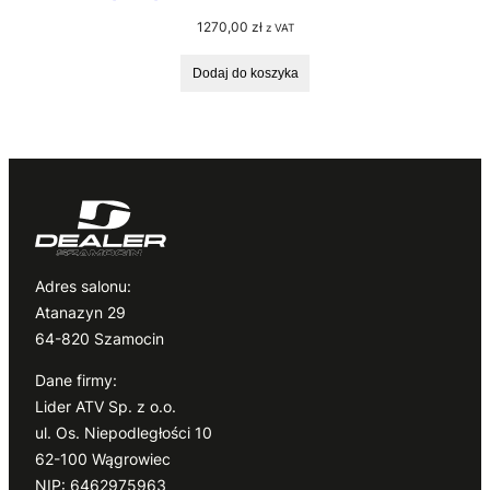
1270,00
zł
z VAT
Dodaj do koszyka
Adres salonu:
Atanazyn 29
64-820 Szamocin
Dane firmy:
Lider ATV Sp. z o.o.
ul. Os. Niepodległości 10
62-100 Wągrowiec
NIP: 6462975963