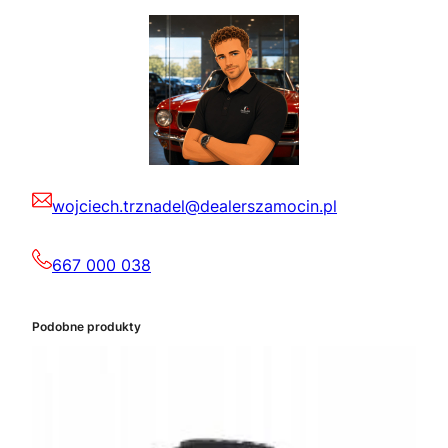
wojciech.trznadel@dealerszamocin.pl
667 000 038
Podobne produkty