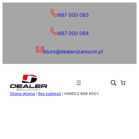
Przejdź
do
667 000 083
treści
667 000 084
biuro@dealerszamocin.pl
Strona główna
/
Bez kategorii
/ HANDLE BAR ASSY.