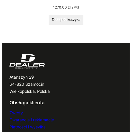
1270,00
zł
z VAT
Dodaj do koszyka
Atanazyn 29
64-820 Szamocin
Wielkopolska, Polska
Obsługa klienta
Zwroty
Gwarancja i reklamacje
Płatności i wysyłka