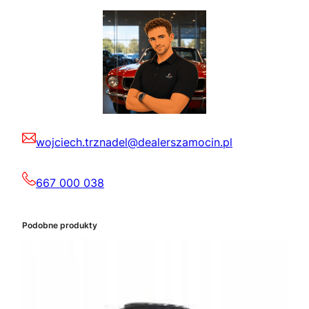
wojciech.trznadel@dealerszamocin.pl
667 000 038
Podobne produkty