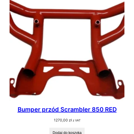
Bumper przód Scrambler 850 RED
1270,00
zł
z VAT
Dodaj do koszyka