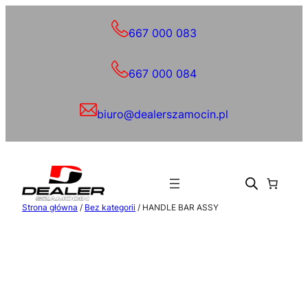
Przejdź
do
667 000 083
treści
667 000 084
biuro@dealerszamocin.pl
Strona główna
/
Bez kategorii
/ HANDLE BAR ASSY