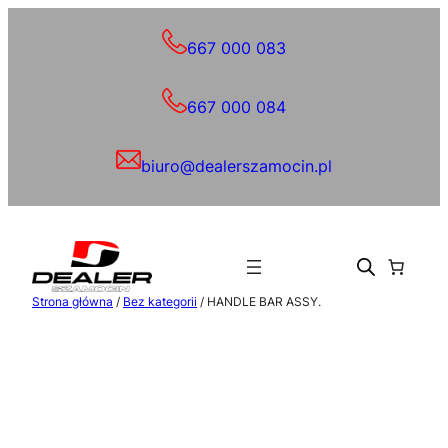
Przejdź
do
667 000 083
treści
667 000 084
biuro@dealerszamocin.pl
Strona główna
/
Bez kategorii
/ HANDLE BAR ASSY.