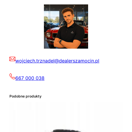
wojciech.trznadel@dealerszamocin.pl
667 000 038
Podobne produkty