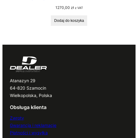
1270,00
zł
z VAT
Dodaj do koszyka
Atanazyn 29
64-820 Szamocin
Wielkopolska, Polska
Obsługa klienta
Zwroty
Gwarancja i reklamacje
Płatności i wysyłka