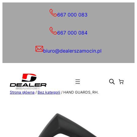
Przejdź
do
667 000 083
treści
667 000 084
biuro@dealerszamocin.pl
Strona główna
/
Bez kategorii
/ HAND GUARDS, RH.