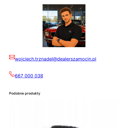
wojciech.trznadel@dealerszamocin.pl
667 000 038
Podobne produkty