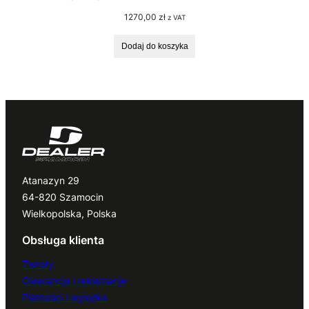
1270,00
zł
z VAT
Dodaj do koszyka
Atanazyn 29
64-820 Szamocin
Wielkopolska, Polska
Obsługa klienta
Zwroty
Gwarancja i reklamacje
Płatności i wysyłka