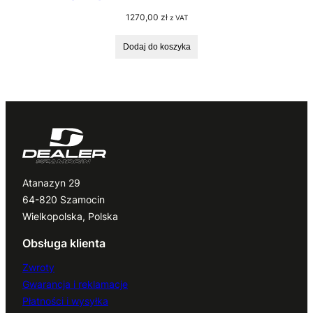
1270,00
zł
z VAT
Dodaj do koszyka
Atanazyn 29
64-820 Szamocin
Wielkopolska, Polska
Obsługa klienta
Zwroty
Gwarancja i reklamacje
Płatności i wysyłka