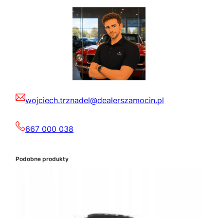
wojciech.trznadel@dealerszamocin.pl
667 000 038
Podobne produkty