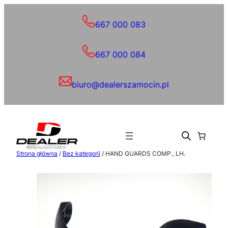
Przejdź
do
667 000 083
treści
667 000 084
biuro@dealerszamocin.pl
Strona główna
/
Bez kategorii
/ HAND GUARDS COMP., LH.