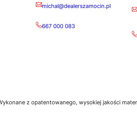
michal@dealerszamocin.pl
667 000 083
 Wykonane z opatentowanego, wysokiej jakości materi