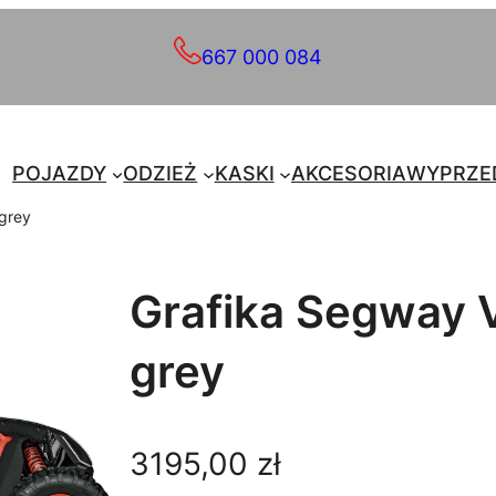
667 000 084
POJAZDY
ODZIEŻ
KASKI
AKCESORIA
WYPRZE
 grey
Grafika Segway V
grey
3195,00
zł