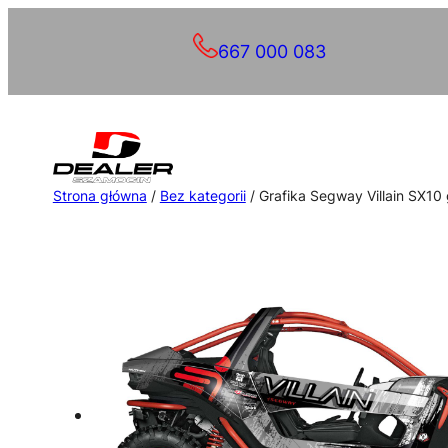
Przejdź
667 000 083
do
treści
Strona główna
/
Bez kategorii
/ Grafika Segway Villain SX10