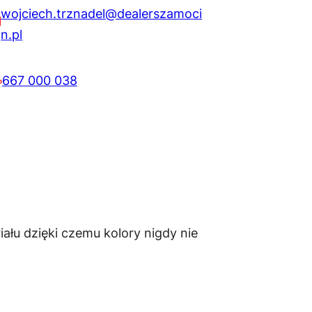
wojciech.trznadel@dealerszamoci
n.pl
667 000 038
ału dzięki czemu kolory nigdy nie