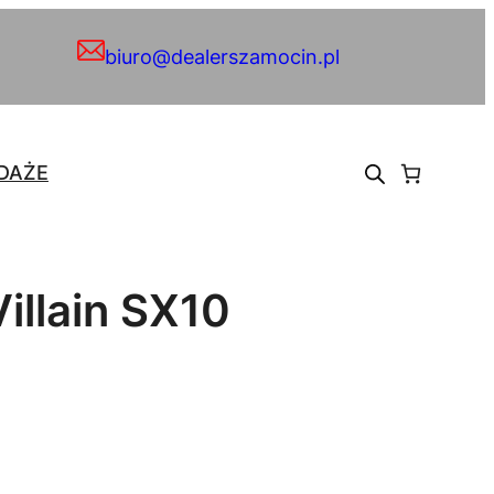
biuro@dealerszamocin.pl
DAŻE
illain SX10