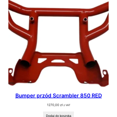
Bumper przód Scrambler 850 RED
1270,00
zł
z VAT
Dodaj do koszyka