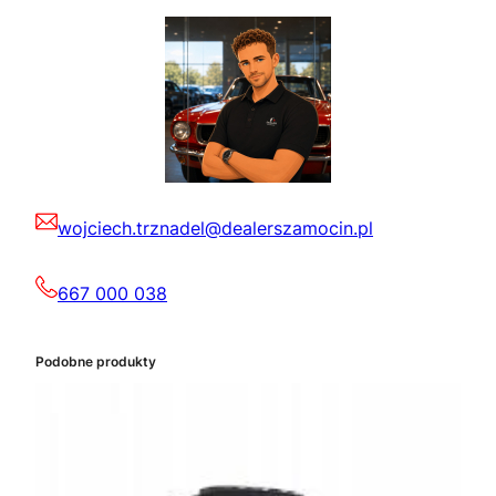
wojciech.trznadel@dealerszamocin.pl
667 000 038
Podobne produkty