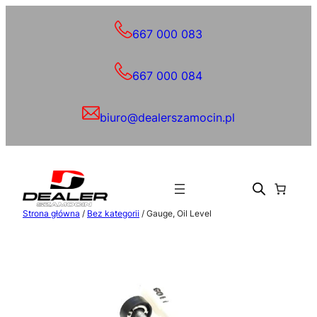
Przejdź
do
667 000 083
treści
667 000 084
biuro@dealerszamocin.pl
Strona główna
/
Bez kategorii
/ Gauge, Oil Level