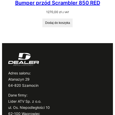
Bumper przód Scrambler 850 RED
1270,00
zł
z VAT
Dodaj do koszyka
Adres salonu:
Atanazyn 29
64-820 Szamocin
Dane firmy:
Lider ATV Sp. z o.o.
ul. Os. Niepodległości 10
62-100 Wągrowiec