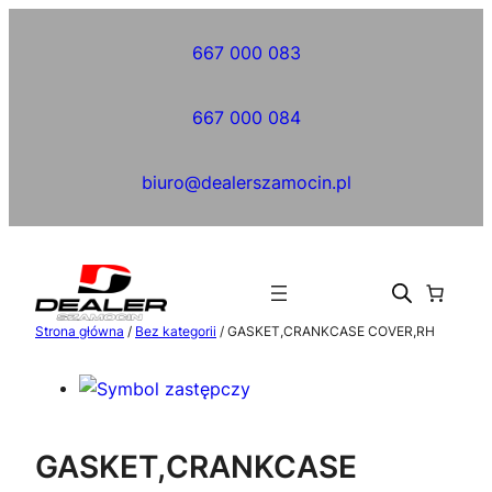
Przejdź
do
667 000 083
treści
667 000 084
biuro@dealerszamocin.pl
Strona główna
/
Bez kategorii
/ GASKET,CRANKCASE COVER,RH
GASKET,CRANKCASE