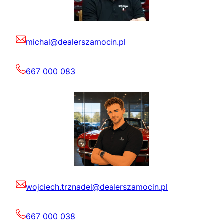
michal@dealerszamocin.pl
667 000 083
wojciech.trznadel@dealerszamocin.pl
667 000 038