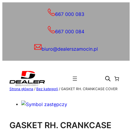
Przejdź
do
667 000 083
treści
667 000 084
biuro@dealerszamocin.pl
Strona główna
/
Bez kategorii
/ GASKET RH. CRANKCASE COVER
GASKET RH. CRANKCASE