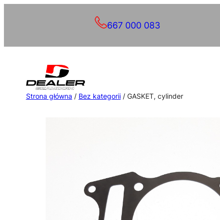
Przejdź
667 000 083
do
treści
Strona główna
/
Bez kategorii
/ GASKET, cylinder