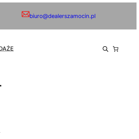
biuro@dealerszamocin.pl
DAŻE
r
.