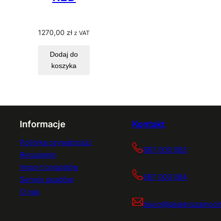
1270,00
zł
z VAT
Dodaj do
koszyka
Informacje
Kontakt
Polityka prywatności
667 000 083
Regulamin
Import pojazdów
667 000 084
Serwis quadów
O nas
biuro@dealerszamocin