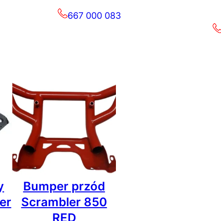
667 000 083
y
Bumper przód
er
Scrambler 850
RED