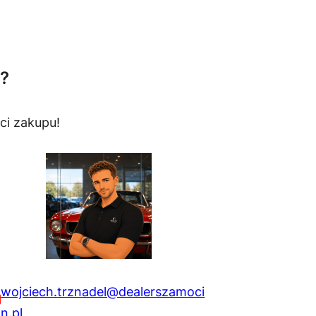
?
ci zakupu!
wojciech.trznadel@dealerszamoci
n.pl