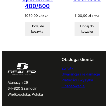
400/800
1050,00
zł
1100,00
zł
z VAT
z VAT
Dodaj do
Dodaj do
koszyka
koszyka
Obsługa klienta
Zwroty
Gwarancja i reklamacje
Płatności i wysyłka
Atanazyn 29
Finansowanie
64-820 Szamocin
Wielkopolska, Polska