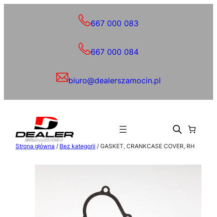
Przejdź
do
667 000 083
treści
667 000 084
biuro@dealerszamocin.pl
Strona główna
/
Bez kategorii
/ GASKET, CRANKCASE COVER, RH