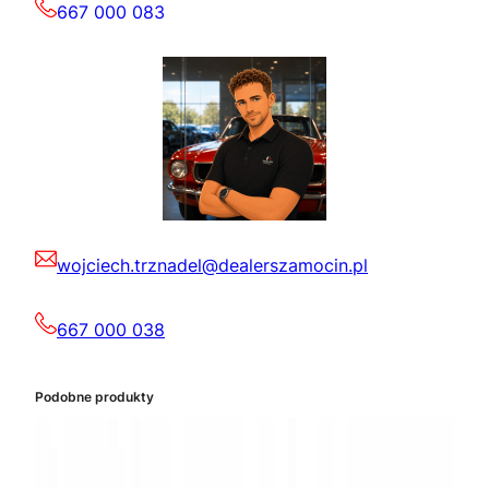
667 000 083
wojciech.trznadel@dealerszamocin.pl
667 000 038
Podobne produkty