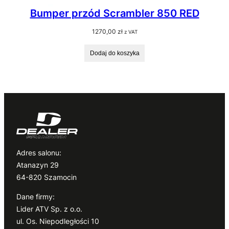
Bumper przód Scrambler 850 RED
1270,00
zł
z VAT
Dodaj do koszyka
Adres salonu:
Atanazyn 29
64-820 Szamocin
Dane firmy:
Lider ATV Sp. z o.o.
ul. Os. Niepodległości 10